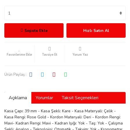
Sepete Ekle
Hızlı Satın Al
rmani
Tavsiye Et
Yorum Yaz
Ürün Paylaş :
manson
Açıklama
Yorumlar
Taksit Seçenekleri
Kasa Çapı: 39 mm - Kasa Şekli: Kare - Kasa Materyali: Çelik -
Kasa Rengi: Rose Gold - Kordon Materyali: Deri - Kordon Rengi:
ection
Mavi- Kadran Rengi: Mavi - Kadran Işığı: Yok - Taş: Yok - Çalışma
Şekli: Analog - Teknolojisi: Otomatik - Takvim: Yok - Kronometre: