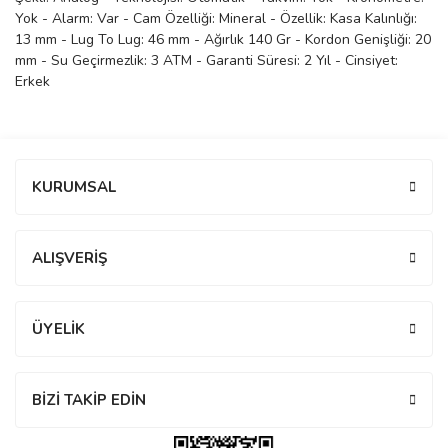
Yok - Alarm: Var - Cam Özelliği: Mineral - Özellik: Kasa Kalınlığı:
manson
13 mm - Lug To Lug: 46 mm - Ağırlık 140 Gr - Kordon Genişliği: 20
mm - Su Geçirmezlik: 3 ATM - Garanti Süresi: 2 Yıl - Cinsiyet:
Erkek
 Manoir
Bu ürüne ilk yorumu siz yapın!
ection
KURUMSAL
Yorum Yaz
ALIŞVERİŞ
r
ry
ÜYELİK
BİZİ TAKİP EDİN