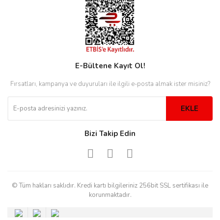
rs
r
E-Bültene Kayıt Ol!
rs
Fırsatları, kampanya ve duyuruları ile ilgili e-posta almak ister misiniz?
EKLE
nmark
Bizi Takip Edin
e
nmark
© Tüm hakları saklıdır. Kredi kartı bilgileriniz 256bit SSL sertifikası ile
e
korunmaktadır.