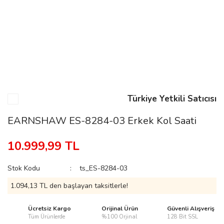
n
Rene
Türkiye Yetkili Satıcısı
EARNSHAW ES-8284-03 Erkek Kol Saati
rmani
n
10.999,99 TL
Stok Kodu
ts_ES-8284-03
Rene
1.094,13 TL den başlayan taksitlerle!
Ücretsiz Kargo
Orijinal Ürün
Güvenli Alışveriş
Tüm Ürünlerde
%100 Orjinal
128 Bit SSL