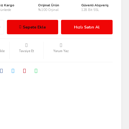
siz Kargo
Orijinal Ürün
Güvenli Alışveriş
ünlerde
%100 Orjinal
128 Bit SSL
Sepete Ekle
Hızlı Satın Al
Tavsiye Et
Yorum Yaz