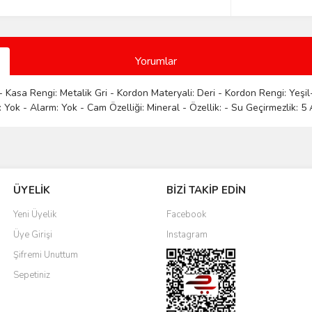
Yorumlar
 Kasa Rengi: Metalik Gri - Kordon Materyali: Deri - Kordon Rengi: Yeşil-
Yok - Alarm: Yok - Cam Özelliği: Mineral - Özellik: - Su Geçirmezlik: 5 A
Bu ürüne ilk yorumu siz yapın!
ÜYELİK
BİZİ TAKİP EDİN
Yorum Yaz
Yeni Üyelik
Facebook
Üye Girişi
Instagram
Şifremi Unuttum
Sepetiniz