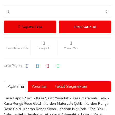
Sepete Ekle
Hızlı Satın Al
rmani
Tavsiye Et
Yorum Yaz
Ürün Paylaş :
manson
Açıklama
Yorumlar
Taksit Seçenekleri
Kasa Çapı: 42 mm - Kasa Şekli: Yuvarlak - Kasa Materyali: Çelik -
Kasa Rengi: Rose Gold - Kordon Materyali: Çelik - Kordon Rengi:
ection
Rose Gold- Kadran Rengi: Siyah - Kadran Işığı: Yok - Taş: Yok -
Çalışma Şekli: Analog - Teknolojisi: Otomatik - Takvim: Var -