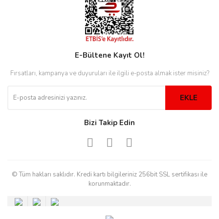
rs
r
E-Bültene Kayıt Ol!
Fırsatları, kampanya ve duyuruları ile ilgili e-posta almak ister misiniz?
rs
EKLE
nmark
Bizi Takip Edin
e
nmark
© Tüm hakları saklıdır. Kredi kartı bilgileriniz 256bit SSL sertifikası ile
korunmaktadır.
e