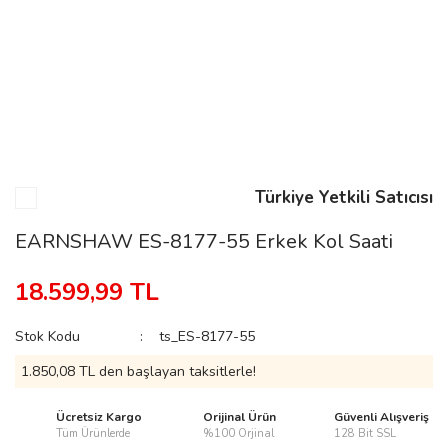
n
Rene
Türkiye Yetkili Satıcısı
EARNSHAW ES-8177-55 Erkek Kol Saati
rmani
n
18.599,99 TL
Stok Kodu
ts_ES-8177-55
Rene
1.850,08 TL den başlayan taksitlerle!
Ücretsiz Kargo
Orijinal Ürün
Güvenli Alışveriş
Tüm Ürünlerde
%100 Orjinal
128 Bit SSL