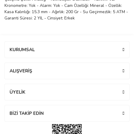
Kronometre: Yok - Alarm: Yok - Cam Özelliği: Mineral - Özellik:
manson
Kasa Kalınlığı: 15.3 mm - Ağırlık: 200 Gr - Su Geçirmezlik: 5 ATM -
Garanti Süresi: 2 YIL - Cinsiyet: Erkek
 Manoir
Bu ürüne ilk yorumu siz yapın!
KURUMSAL
ection
Yorum Yaz
ALIŞVERİŞ
ÜYELİK
r
ry
BİZİ TAKİP EDİN