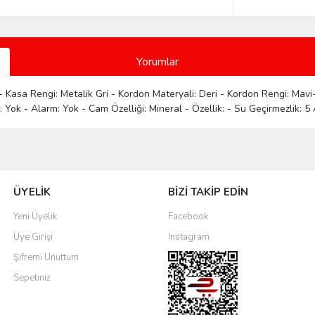
Yorumlar
- Kasa Rengi: Metalik Gri - Kordon Materyali: Deri - Kordon Rengi: Mavi-
Yok - Alarm: Yok - Cam Özelliği: Mineral - Özellik: - Su Geçirmezlik: 5 
Bu ürüne ilk yorumu siz yapın!
ÜYELİK
BİZİ TAKİP EDİN
Yorum Yaz
Yeni Üyelik
Facebook
Üye Girişi
Instagram
Şifremi Unuttum
Sepetiniz