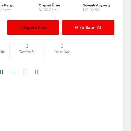
siz Kargo
Orijinal Ürün
Güvenli Alışveriş
ünlerde
%100 Orjinal
128 Bit SSL
Sepete Ekle
Hızlı Satın Al
Tavsiye Et
Yorum Yaz