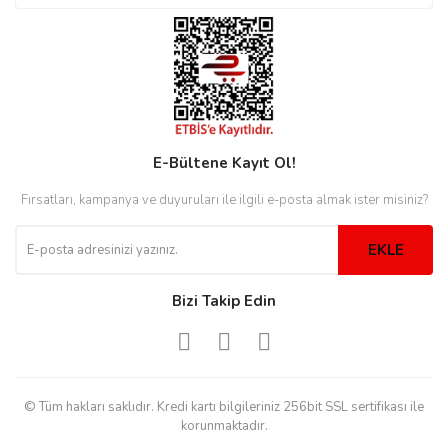
rs
r
E-Bültene Kayıt Ol!
rs
Fırsatları, kampanya ve duyuruları ile ilgili e-posta almak ister misiniz?
nmark
EKLE
Bizi Takip Edin
e
nmark
e
© Tüm hakları saklıdır. Kredi kartı bilgileriniz 256bit SSL sertifikası ile
korunmaktadır.