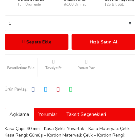
Tüm Ürünlerde
%100 Orjinal
128 Bit SSL
rmani
Sepete Ekle
Hızlı Satın Al
Tavsiye Et
Yorum Yaz
manson
Ürün Paylaş :
Açıklama
Yorumlar
Taksit Seçenekleri
ection
Kasa Çapı: 40 mm - Kasa Şekli: Yuvarlak - Kasa Materyali: Çelik -
Kasa Rengi: Gümüş - Kordon Materyali: Çelik - Kordon Rengi: