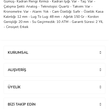
Gümüş- Kadran Rengi: Kırmızı - Kadran Işığı: Var - Taş: Var -
Çalışma Şekli: Analog - Teknolojisi: Quartz - Takvim: Var -
manson
Kronometre: Var - Alarm: Yok - Cam Özelliği: Safir - Özellik: Kasa
Kalınlığı: 12 mm - Lug To Lug: 48 mm - Ağırlık 150 Gr - Kordon
Genişliği: 20 mm - Su Geçirmezlik: 10 ATM - Garanti Süresi: 2 YIL
 Manoir
- Cinsiyet: Erkek
ection
Bu ürüne ilk yorumu siz yapın!
KURUMSAL
Yorum Yaz
ALIŞVERİŞ
r
ry
ÜYELİK
BİZİ TAKİP EDİN