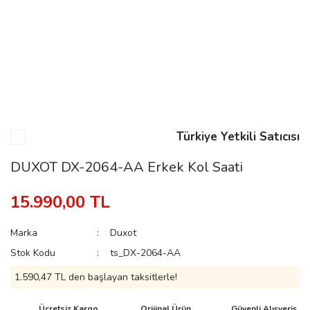
n
Rene
Türkiye Yetkili Satıcısı
DUXOT DX-2064-AA Erkek Kol Saati
rmani
n
15.990,00 TL
Marka
Duxot
Rene
Stok Kodu
ts_DX-2064-AA
1.590,47 TL den başlayan taksitlerle!
Ücretsiz Kargo
Orijinal Ürün
Güvenli Alışveriş