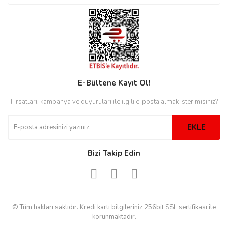
rs
r
E-Bültene Kayıt Ol!
rs
Fırsatları, kampanya ve duyuruları ile ilgili e-posta almak ister misiniz?
nmark
EKLE
Bizi Takip Edin
e
nmark
e
© Tüm hakları saklıdır. Kredi kartı bilgileriniz 256bit SSL sertifikası ile
korunmaktadır.