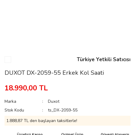
n
Rene
Türkiye Yetkili Satıcısı
DUXOT DX-2059-55 Erkek Kol Saati
rmani
n
18.990,00 TL
Marka
Duxot
Rene
Stok Kodu
ts_DX-2059-55
1.888,87 TL den başlayan taksitlerle!
Ücretsiz Kargo
Orijinal Ürün
Güvenli Alışveriş