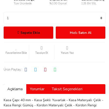
Tüm Ürünlerde
%100 Orjinal
128 Bit SSL
rmani
Sepete Ekle
Hızlı Satın Al
Tavsiye Et
Yorum Yaz
manson
Ürün Paylaş :
Açıklama
Yorumlar
Taksit Seçenekleri
ection
Kasa Çapı: 40 mm - Kasa Şekli: Yuvarlak - Kasa Materyali: Çelik -
Kasa Rengi: Gümüş - Kordon Materyali: Çelik - Kordon Rengi: