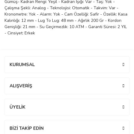
Gümüş- Kadran Rengi: Yeşil - Kadran Işığı: Var - Taş: Yok -
Çalışma Şekli: Analog - Teknolojisi: Otomatik - Takvim: Var -
manson
Kronometre: Yok - Alarm: Yok - Cam Özelliği: Safir - Özellik: Kasa
Kalınlığı: 12 mm - Lug To Lug: 48 mm - Ağırlık 200 Gr - Kordon
Genişliği: 21 mm - Su Geçirmezlik: 10 ATM - Garanti Süresi: 2 YIL
 Manoir
- Cinsiyet: Erkek
ection
Bu ürüne ilk yorumu siz yapın!
KURUMSAL
Yorum Yaz
ALIŞVERİŞ
r
ry
ÜYELİK
BİZİ TAKİP EDİN