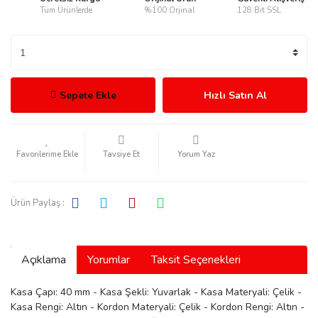
Tüm Ürünlerde
%100 Orjinal
128 Bit SSL
rmani
Sepete Ekle
Hızlı Satın Al
Tavsiye Et
Yorum Yaz
manson
Ürün Paylaş :
Açıklama
Yorumlar
Taksit Seçenekleri
ection
Kasa Çapı: 40 mm - Kasa Şekli: Yuvarlak - Kasa Materyali: Çelik -
Kasa Rengi: Altın - Kordon Materyali: Çelik - Kordon Rengi: Altın -