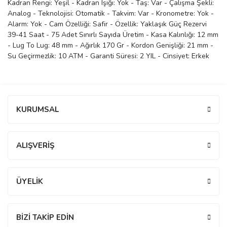
Kadran Rengi: Yeşil - Kadran Işığı: Yok - Taş: Var - Çalışma Şekli:
Analog - Teknolojisi: Otomatik - Takvim: Var - Kronometre: Yok -
manson
Alarm: Yok - Cam Özelliği: Safir - Özellik: Yaklaşık Güç Rezervi
39-41 Saat - 75 Adet Sınırlı Sayıda Üretim - Kasa Kalınlığı: 12 mm
- Lug To Lug: 48 mm - Ağırlık 170 Gr - Kordon Genişliği: 21 mm -
 Manoir
Su Geçirmezlik: 10 ATM - Garanti Süresi: 2 YIL - Cinsiyet: Erkek
ection
Bu ürüne ilk yorumu siz yapın!
KURUMSAL
Yorum Yaz
ALIŞVERİŞ
r
ry
ÜYELİK
BİZİ TAKİP EDİN