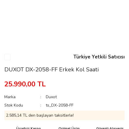
n
Rene
Türkiye Yetkili Satıcısı
DUXOT DX-2058-FF Erkek Kol Saati
rmani
n
25.990,00 TL
Marka
Duxot
Rene
Stok Kodu
ts_DX-2058-FF
2.585,14 TL den başlayan taksitlerle!
Ücretsiz Kargo
Orijinal Ürün
Güvenli Alışveriş