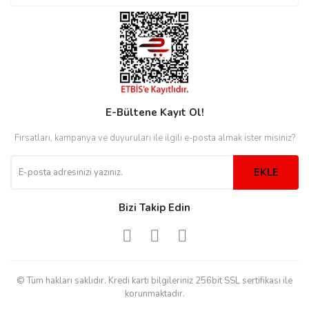
rs
r
E-Bültene Kayıt Ol!
rs
Fırsatları, kampanya ve duyuruları ile ilgili e-posta almak ister misiniz?
nmark
EKLE
Bizi Takip Edin
e
nmark
e
© Tüm hakları saklıdır. Kredi kartı bilgileriniz 256bit SSL sertifikası ile
korunmaktadır.