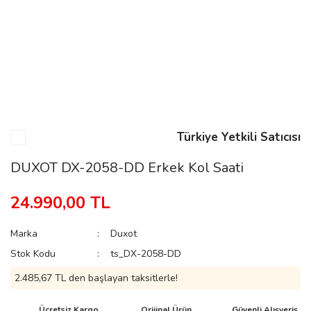
n
Rene
Türkiye Yetkili Satıcısı
DUXOT DX-2058-DD Erkek Kol Saati
rmani
n
24.990,00 TL
Marka
Duxot
Rene
Stok Kodu
ts_DX-2058-DD
2.485,67 TL den başlayan taksitlerle!
Ücretsiz Kargo
Orijinal Ürün
Güvenli Alışveriş