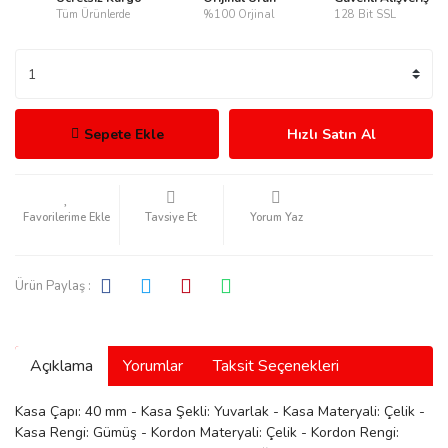
Tüm Ürünlerde
%100 Orjinal
128 Bit SSL
rmani
Sepete Ekle
Hızlı Satın Al
Tavsiye Et
Yorum Yaz
manson
Ürün Paylaş :
Açıklama
Yorumlar
Taksit Seçenekleri
ection
Kasa Çapı: 40 mm - Kasa Şekli: Yuvarlak - Kasa Materyali: Çelik -
Kasa Rengi: Gümüş - Kordon Materyali: Çelik - Kordon Rengi: