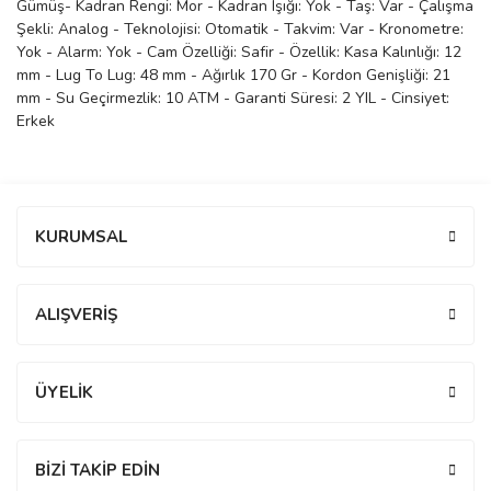
Gümüş- Kadran Rengi: Mor - Kadran Işığı: Yok - Taş: Var - Çalışma
Şekli: Analog - Teknolojisi: Otomatik - Takvim: Var - Kronometre:
manson
Yok - Alarm: Yok - Cam Özelliği: Safir - Özellik: Kasa Kalınlığı: 12
mm - Lug To Lug: 48 mm - Ağırlık 170 Gr - Kordon Genişliği: 21
mm - Su Geçirmezlik: 10 ATM - Garanti Süresi: 2 YIL - Cinsiyet:
 Manoir
Erkek
ection
Bu ürüne ilk yorumu siz yapın!
KURUMSAL
Yorum Yaz
ALIŞVERİŞ
r
ry
ÜYELİK
BİZİ TAKİP EDİN