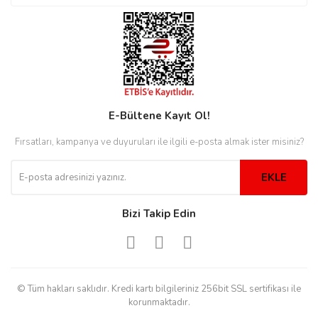
rs
r
E-Bültene Kayıt Ol!
rs
Fırsatları, kampanya ve duyuruları ile ilgili e-posta almak ister misiniz?
nmark
EKLE
Bizi Takip Edin
e
nmark
e
© Tüm hakları saklıdır. Kredi kartı bilgileriniz 256bit SSL sertifikası ile
korunmaktadır.