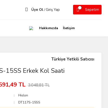
Üye Ol
Giriş Yap
Sepetim
/
Hakkımızda
İletişim
Türkiye Yetkili Satıcısı
-15SS Erkek Kol Saati
591,49 TL
3.048,81 TL
Hislon
DT117S-15SS