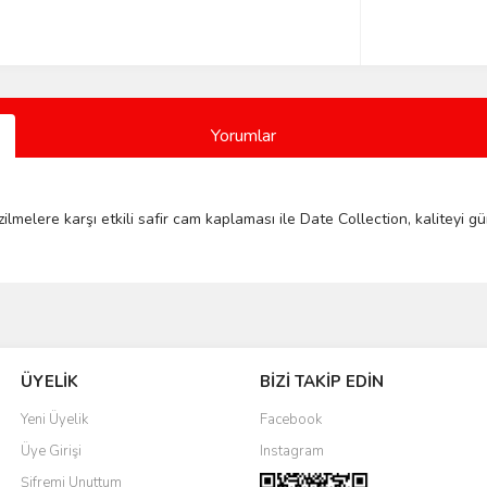
Yorumlar
lmelere karşı etkili safir cam kaplaması ile Date Collection, kaliteyi gü
Bu ürüne ilk yorumu siz yapın!
ÜYELİK
BİZİ TAKİP EDİN
Yorum Yaz
Yeni Üyelik
Facebook
Üye Girişi
Instagram
Şifremi Unuttum