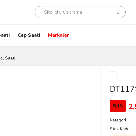
aati
Cep Saati
Markalar
ol Saati
DT117S
2.
%15
Kategori
Stok Kodu