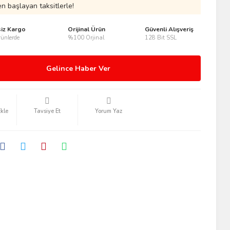
n başlayan taksitlerle!
siz Kargo
Orijinal Ürün
Güvenli Alışveriş
ünlerde
%100 Orjinal
128 Bit SSL
Gelince Haber Ver
Tavsiye Et
Yorum Yaz