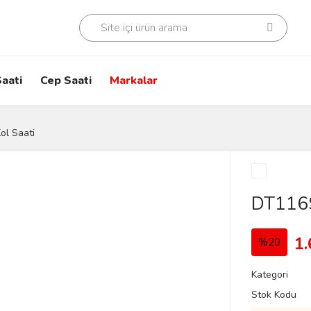
aati
Cep Saati
Markalar
ol Saati
DT116S
1.
%20
Kategori
Stok Kodu