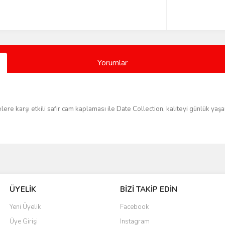
Yorumlar
ere karşı etkili safir cam kaplaması ile Date Collection, kaliteyi günlük yaş
Bu ürüne ilk yorumu siz yapın!
ÜYELİK
BİZİ TAKİP EDİN
Yorum Yaz
Yeni Üyelik
Facebook
Üye Girişi
Instagram