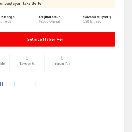
n başlayan taksitlerle!
siz Kargo
Orijinal Ürün
Güvenli Alışveriş
ünlerde
%100 Orjinal
128 Bit SSL
Gelince Haber Ver
Tavsiye Et
Yorum Yaz