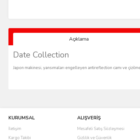
Açıklama
Date Collection
Japon makinesi, yansımaları engelleyen antireflection camı ve çizilmel
KURUMSAL
ALIŞVERİŞ
İletişim
Mesafeli Satış Sözleşmesi
Kargo Takibi
Gizlilik ve Güvenlik