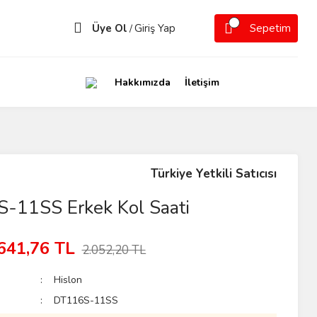
Üye Ol
Giriş Yap
Sepetim
/
Hakkımızda
İletişim
Türkiye Yetkili Satıcısı
-11SS Erkek Kol Saati
641,76 TL
2.052,20 TL
Hislon
DT116S-11SS