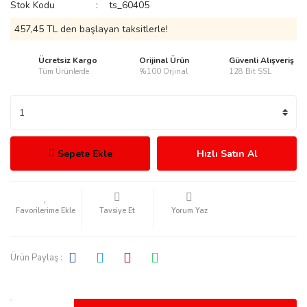
Stok Kodu
ts_60405
457,45 TL den başlayan taksitlerle!
Ücretsiz Kargo
Orijinal Ürün
Güvenli Alışveriş
Tüm Ürünlerde
%100 Orjinal
128 Bit SSL
rmani
Sepete Ekle
Hızlı Satın Al
manson
Tavsiye Et
Yorum Yaz
Ürün Paylaş :
ection