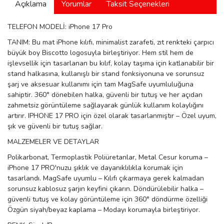
Açıklama
Yorumlar
Taksit Seçenekleri
manson
TELEFON MODELİ: iPhone 17 Pro
TANIM: Bu mat iPhone kılıfı, minimalist zarafeti, zıt renkteki çarpıcı
 Manoir
büyük boy Biscotto logosuyla birleştiriyor. Hem stil hem de
işlevsellik için tasarlanan bu kılıf, kolay taşıma için katlanabilir bir
stand halkasına, kullanışlı bir stand fonksiyonuna ve sorunsuz
şarj ve aksesuar kullanımı için tam MagSafe uyumluluğuna
ection
sahiptir. 360° dönebilen halka, güvenli bir tutuş ve her açıdan
zahmetsiz görüntüleme sağlayarak günlük kullanım kolaylığını
artırır. IPHONE 17 PRO için özel olarak tasarlanmıştır – Özel uyum,
şık ve güvenli bir tutuş sağlar.
MALZEMELER VE DETAYLAR
Polikarbonat, Termoplastik Poliüretanlar, Metal Cesur koruma –
r
ry
iPhone 17 PRO'nuzu şıklık ve dayanıklılıkla korumak için
tasarlandı. MagSafe uyumlu – Kılıfı çıkarmaya gerek kalmadan
sorunsuz kablosuz şarjın keyfini çıkarın. Döndürülebilir halka –
güvenli tutuş ve kolay görüntüleme için 360° döndürme özelliği
Özgün siyah/beyaz kaplama – Modayı korumayla birleştiriyor.