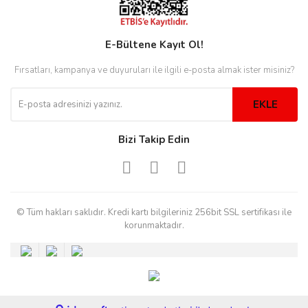
E-Bültene Kayıt Ol!
eister
Fırsatları, kampanya ve duyuruları ile ilgili e-posta almak ister misiniz?
EKLE
cco
eister
Bizi Takip Edin
cco
© Tüm hakları saklıdır. Kredi kartı bilgileriniz 256bit SSL sertifikası ile
korunmaktadır.