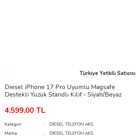
n
Rene
Türkiye Yetkili Satıcısı
rmani
n
Diesel iPhone 17 Pro Uyumlu Magsafe
Destekli Yüzük Standlı Kılıf - Siyah/Beyaz
Rene
4.599,00 TL
Kategori
DIESEL TELEFON AKS.
Marka
DIESEL TELEFON AKS.