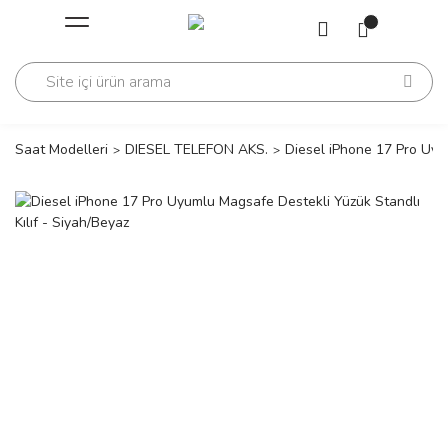
Geri Dön
Geri Dön
Saati
Saati
change
Saat Modelleri
DIESEL TELEFON AKS.
Diesel iPhone 17 Pro Uyum
lls Polo Club
n
lls Polo Club
n