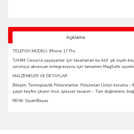
Açıklama
TELEFON MODELİ: iPhone 17 Pro
TANIM: Cesurca yaşayanlar için tasarlanan bu kılıf, şık siyah-beya
sorunsuz aksesuar entegrasyonu için tamamen MagSafe uyumludur.
MALZEMELER VE DETAYLAR
Bileşim
:
Termoplastik
Poliüretanlar
, Poliüretan Üstün 
koruma
–
şarjın
keyfini
 çıkarın 
İnce
,
işlevsel
 tasarım – 
Tüm
düğmelere
, 
bağ
RENK: Siyah/Beyaz