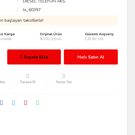
DIESEL TELEFON AKS.
ts_60397
n başlayan taksitlerle!
siz Kargo
Orijinal Ürün
Güvenli Alışveriş
ünlerde
%100 Orjinal
128 Bit SSL
Sepete Ekle
Hızlı Satın Al
Tavsiye Et
Yorum Yaz