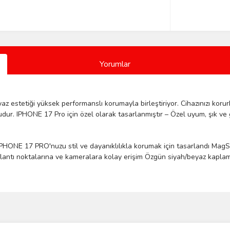
Yorumlar
z estetiği yüksek performanslı korumayla birleştiriyor. Cihazınızı korurke
 IPHONE 17 Pro için özel olarak tasarlanmıştır – Özel uyum, şık ve gü
IPHONE
17
PRO'nuzu
stil
 ve 
dayanıklılıkla
korumak
için
tasarlandı
MagS
lantı
 noktalarına 
ve
kameralara
kolay
erişim
Özgün
siyah
/
beyaz
kapla
Bu ürüne ilk yorumu siz yapın!