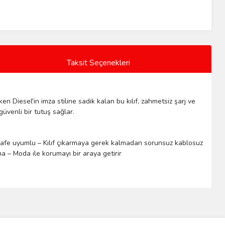
Taksit Seçenekleri
n Diesel'in imza stiline sadık kalan bu kılıf, zahmetsiz şarj ve
venli bir tutuş sağlar.
afe
uyumlu
–
Kılıf
çıkarmaya
gerek
 kalmadan 
sorunsuz
kablosuz
ma
 – 
Moda
ile
korumayı
 bir araya getirir