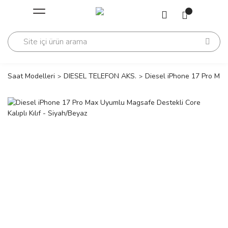
Geri Dön
Geri Dön
Saati
Saati
change
Saat Modelleri
DIESEL TELEFON AKS.
Diesel iPhone 17 Pro Max 
lls Polo Club
n
lls Polo Club
n