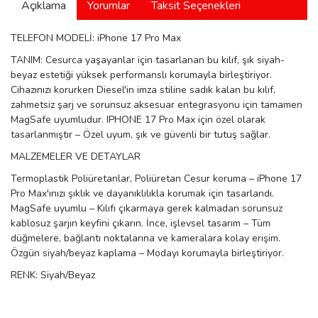
Açıklama
Yorumlar
Taksit Seçenekleri
manson
TELEFON MODELİ: iPhone 17 Pro Max
TANIM: Cesurca yaşayanlar için tasarlanan bu kılıf, şık siyah-
 Manoir
beyaz estetiği yüksek performanslı korumayla birleştiriyor.
Cihazınızı korurken Diesel'in imza stiline sadık kalan bu kılıf,
zahmetsiz şarj ve sorunsuz aksesuar entegrasyonu için tamamen
MagSafe uyumludur. IPHONE 17 Pro Max için özel olarak
ection
tasarlanmıştır – Özel uyum, şık ve güvenli bir tutuş sağlar.
MALZEMELER VE DETAYLAR
Termoplastik Poliüretanlar, Poliüretan Cesur koruma – iPhone 17
Pro Max'ınızı şıklık ve dayanıklılıkla korumak için tasarlandı.
MagSafe uyumlu – Kılıfı çıkarmaya gerek kalmadan sorunsuz
kablosuz şarjın keyfini çıkarın. İnce, işlevsel tasarım – Tüm
r
ry
düğmelere, bağlantı noktalarına ve kameralara kolay erişim.
Özgün siyah/beyaz kaplama – Modayı korumayla birleştiriyor.
RENK: Siyah/Beyaz