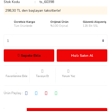
Stok Kodu
ts_60398
298,30 TL den başlayan taksitlerle!
Ücretsiz Kargo
Orijinal Ürün
Güvenli Alışveriş
Tüm Ürünlerde
%100 Orjinal
128 Bit SSL
rmani
Sepete Ekle
Hızlı Satın Al
manson
Tavsiye Et
Yorum Yaz
Ürün Paylaş :
ection