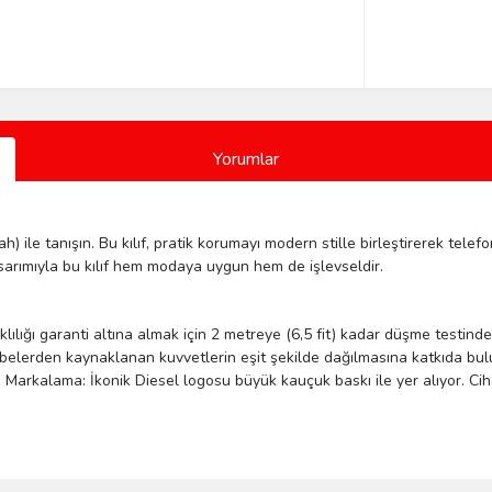
Yorumlar
ah) ile tanışın. Bu kılıf, pratik korumayı modern stille birleştirerek te
asarımıyla bu kılıf hem modaya uygun hem de işlevseldir.
lılığı garanti altına almak için 2 metreye (6,5 fit) kadar düşme testinden
lerden kaynaklanan kuvvetlerin eşit şekilde dağılmasına katkıda bulunar
. Markalama: İkonik Diesel logosu büyük kauçuk baskı ile yer alıyor. 