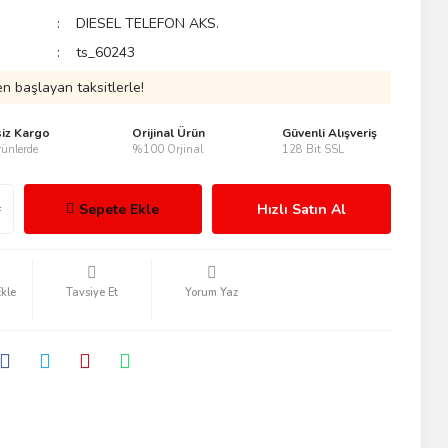
DIESEL TELEFON AKS.
ts_60243
n başlayan taksitlerle!
siz Kargo
Orijinal Ürün
Güvenli Alışveriş
ünlerde
%100 Orjinal
128 Bit SSL
Sepete Ekle
Hızlı Satın Al
Tavsiye Et
Yorum Yaz