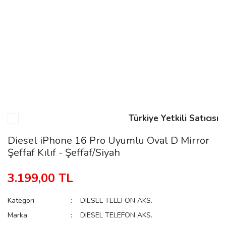
n
Rene
Türkiye Yetkili Satıcısı
rmani
n
Diesel iPhone 16 Pro Uyumlu Oval D Mirror
Şeffaf Kılıf - Şeffaf/Siyah
Rene
3.199,00 TL
Kategori
DIESEL TELEFON AKS.
Marka
DIESEL TELEFON AKS.