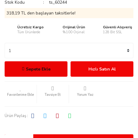
Stok Kodu
ts_60244
318,19 TL den başlayan taksitlerle!
Ücretsiz Kargo
Orijinal Ürün
Güvenli Alışveriş
Tüm Ürünlerde
%100 Orjinal
128 Bit SSL
rmani
Sepete Ekle
Hızlı Satın Al
manson
Tavsiye Et
Yorum Yaz
Ürün Paylaş :
ection