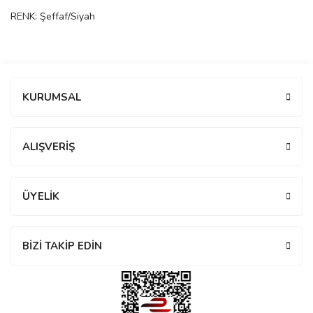
rs
r
RENK: Şeffaf/Siyah
Bu ürüne ilk yorumu siz yapın!
KURUMSAL
rs
Yorum Yaz
ALIŞVERİŞ
nmark
ÜYELİK
e
nmark
BİZİ TAKİP EDİN
e