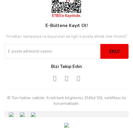
eister
E-Bültene Kayıt Ol!
Fırsatları, kampanya ve duyuruları ile ilgili e-posta almak ister misiniz?
cco
eister
EKLE
Bizi Takip Edin
cco
© Tüm hakları saklıdır. Kredi kartı bilgileriniz 256bit SSL sertifikası ile
korunmaktadır.