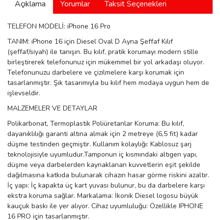
Açıklama
Yorumlar
Taksit Seçenekleri
manson
TELEFON MODELİ: iPhone 16 Pro
TANIM: iPhone 16 için Diesel Oval D Ayna Şeffaf Kılıf
 Manoir
(şeffaf/siyah) ile tanışın. Bu kılıf, pratik korumayı modern stille
birleştirerek telefonunuz için mükemmel bir yol arkadaşı oluyor.
Telefonunuzu darbelere ve çizilmelere karşı korumak için
tasarlanmıştır. Şık tasarımıyla bu kılıf hem modaya uygun hem de
ection
işlevseldir.
MALZEMELER VE DETAYLAR
Polikarbonat, Termoplastik Poliüretanlar Koruma: Bu kılıf,
dayanıklılığı garanti altına almak için 2 metreye (6,5 fit) kadar
düşme testinden geçmiştir. Kullanım kolaylığı: Kablosuz şarj
teknolojisiyle uyumludur.Tamponun iç kısmındaki altıgen yapı,
r
ry
düşme veya darbelerden kaynaklanan kuvvetlerin eşit şekilde
dağılmasına katkıda bulunarak cihazın hasar görme riskini azaltır.
İç yapı: İç kapakta üç kart yuvası bulunur, bu da darbelere karşı
ekstra koruma sağlar. Markalama: İkonik Diesel logosu büyük
kauçuk baskı ile yer alıyor. Cihaz uyumluluğu: Özellikle IPHONE
16 PRO için tasarlanmıştır.