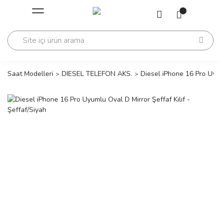
Geri Dön
Geri Dön
Saati
Saati
change
Saat Modelleri
DIESEL TELEFON AKS.
Diesel iPhone 16 Pro Uyum
lls Polo Club
n
lls Polo Club
n