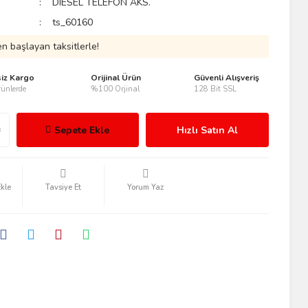
DIESEL TELEFON AKS.
ts_60160
n başlayan taksitlerle!
siz Kargo
Orijinal Ürün
Güvenli Alışveriş
ünlerde
%100 Orjinal
128 Bit SSL
Sepete Ekle
Hızlı Satın Al
Tavsiye Et
Yorum Yaz