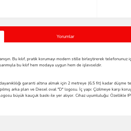
Yorumlar
anışın. Bu kılıf, pratik korumayı modern stille birleştirerek telefonunuz
asarımıyla bu kılıf hem modaya uygun hem de işlevseldir.
ayanıklılığı garanti altına almak için 2 metreye (6,5 fit) kadar düşme te
ılmış arka plan ve Diesel oval "D" logosu. İç yapı: Çizilmeye karşı kor
ogosu büyük kauçuk baskı ile yer alıyor. Cihaz uyumluluğu: Özellikle IP