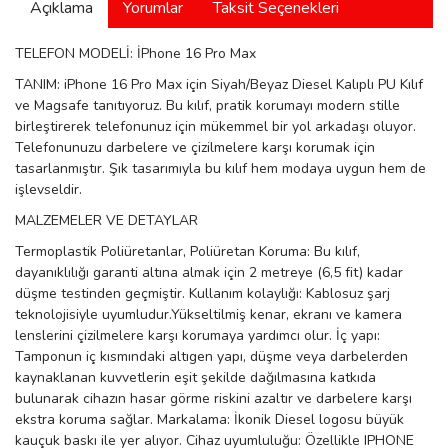
Açıklama
Yorumlar
Taksit Seçenekleri
manson
TELEFON MODELİ: İPhone 16 Pro Max
TANIM: iPhone 16 Pro Max için Siyah/Beyaz Diesel Kalıplı PU Kılıf
 Manoir
ve Magsafe tanıtıyoruz. Bu kılıf, pratik korumayı modern stille
birleştirerek telefonunuz için mükemmel bir yol arkadaşı oluyor.
Telefonunuzu darbelere ve çizilmelere karşı korumak için
tasarlanmıştır. Şık tasarımıyla bu kılıf hem modaya uygun hem de
ection
işlevseldir.
MALZEMELER VE DETAYLAR
Termoplastik Poliüretanlar, Poliüretan Koruma: Bu kılıf,
dayanıklılığı garanti altına almak için 2 metreye (6,5 fit) kadar
düşme testinden geçmiştir. Kullanım kolaylığı: Kablosuz şarj
teknolojisiyle uyumludur.Yükseltilmiş kenar, ekranı ve kamera
r
ry
lenslerini çizilmelere karşı korumaya yardımcı olur. İç yapı:
Tamponun iç kısmındaki altıgen yapı, düşme veya darbelerden
kaynaklanan kuvvetlerin eşit şekilde dağılmasına katkıda
bulunarak cihazın hasar görme riskini azaltır ve darbelere karşı
ekstra koruma sağlar. Markalama: İkonik Diesel logosu büyük
kauçuk baskı ile yer alıyor. Cihaz uyumluluğu: Özellikle IPHONE