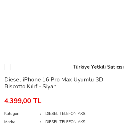
n
Rene
Türkiye Yetkili Satıcısı
rmani
n
Diesel iPhone 16 Pro Max Uyumlu 3D
Biscotto Kılıf - Siyah
Rene
4.399,00 TL
Kategori
DIESEL TELEFON AKS.
Marka
DIESEL TELEFON AKS.