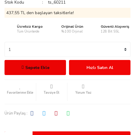
Stok Kodu
ts_60211
437,55 TL den başlayan taksitlerle!
Ücretsiz Kargo
Orijinal Ürün
Güvenli Alışveriş
Tüm Ürünlerde
%100 Orjinal
128 Bit SSL
rmani
Sepete Ekle
Hızlı Satın Al
manson
Tavsiye Et
Yorum Yaz
Ürün Paylaş :
ection