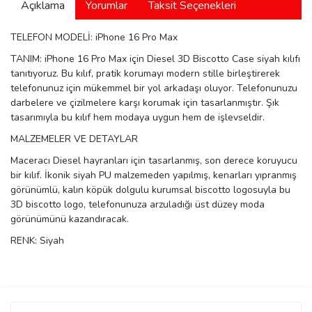
Açıklama
Yorumlar
Taksit Seçenekleri
manson
TELEFON MODELİ: iPhone 16 Pro Max
TANIM: iPhone 16 Pro Max için Diesel 3D Biscotto Case siyah kılıfı
 Manoir
tanıtıyoruz. Bu kılıf, pratik korumayı modern stille birleştirerek
telefonunuz için mükemmel bir yol arkadaşı oluyor. Telefonunuzu
darbelere ve çizilmelere karşı korumak için tasarlanmıştır. Şık
tasarımıyla bu kılıf hem modaya uygun hem de işlevseldir.
ection
MALZEMELER VE DETAYLAR
Maceracı
Diesel
hayranları
için
tasarlanmış
,
 son 
derece
koruyucu
bir
 kılıf
.
İkonik
siyah
PU
 malzemeden yapılmış, 
kenarları
yıpranmış
görünümlü
, 
kalın
köpük
dolgulu
kurumsal
 biscotto 
logosuyla
bu
3D
 biscotto logo, 
telefonunuza
arzuladığı
üst
düzey
moda
görünümünü 
kazandıracak
.
r
ry
RENK: Siyah
Bu ürüne ilk yorumu siz yapın!