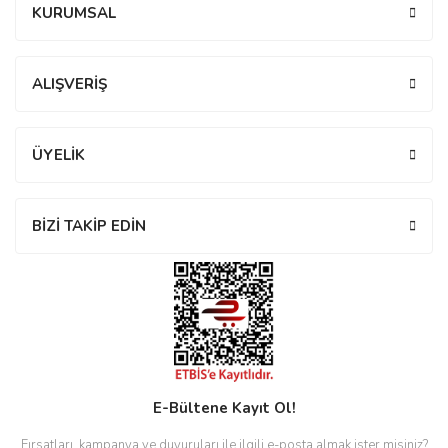
KURUMSAL
rs
r
Yorum Yaz
ALIŞVERİŞ
ÜYELİK
rs
BİZİ TAKİP EDİN
nmark
e
nmark
e
E-Bültene Kayıt Ol!
Fırsatları, kampanya ve duyuruları ile ilgili e-posta almak ister misiniz?