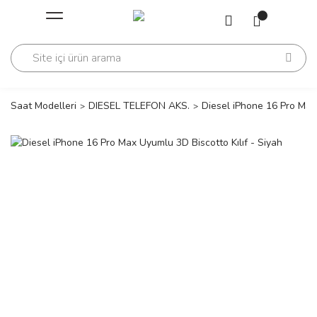
Geri Dön
Geri Dön
Saati
Saati
change
Saat Modelleri
DIESEL TELEFON AKS.
Diesel iPhone 16 Pro Max 
lls Polo Club
n
lls Polo Club
n