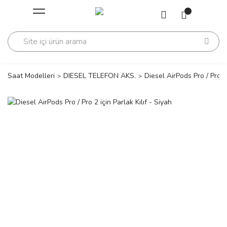
Geri Dön
Geri Dön
Saati
Saati
change
Saat Modelleri
DIESEL TELEFON AKS.
Diesel AirPods Pro / Pro 2 
lls Polo Club
n
lls Polo Club
n