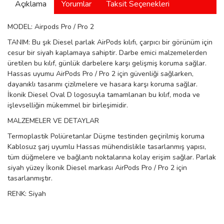
Açıklama
Yorumlar
Taksit Seçenekleri
manson
MODEL: Airpods Pro / Pro 2
TANIM: Bu şık Diesel parlak AirPods kılıfı, çarpıcı bir görünüm için
 Manoir
cesur bir siyah kaplamaya sahiptir. Darbe emici malzemelerden
üretilen bu kılıf, günlük darbelere karşı gelişmiş koruma sağlar.
Hassas uyumu AirPods Pro / Pro 2 için güvenliği sağlarken,
dayanıklı tasarımı çizilmelere ve hasara karşı koruma sağlar.
ection
İkonik Diesel Oval D logosuyla tamamlanan bu kılıf, moda ve
işlevselliğin mükemmel bir birleşimidir.
MALZEMELER VE DETAYLAR
Termoplastik Poliüretanlar Düşme testinden geçirilmiş koruma
Kablosuz şarj uyumlu Hassas mühendislikle tasarlanmış yapısı,
tüm düğmelere ve bağlantı noktalarına kolay erişim sağlar. Parlak
r
ry
siyah yüzey İkonik Diesel markası AirPods Pro / Pro 2 için
tasarlanmıştır.
RENK: Siyah