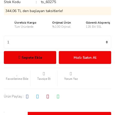
Stok Kodu
ts_60275
344,06 TL den başlayan taksitlerle!
Ücretsiz Kargo
Orijinal Ürün
Güvenli Alışveriş
Tüm Ürünlerde
%100 Orjinal
128 Bit SSL
rmani
Sepete Ekle
Hızlı Satın Al
manson
Tavsiye Et
Yorum Yaz
Ürün Paylaş :
ection