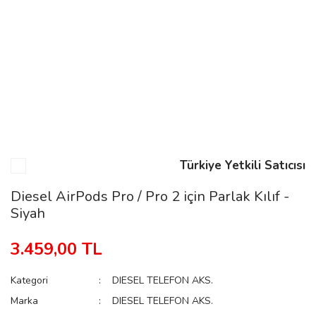
n
Rene
Türkiye Yetkili Satıcısı
rmani
n
Diesel AirPods Pro / Pro 2 için Parlak Kılıf -
Siyah
Rene
3.459,00 TL
Kategori
DIESEL TELEFON AKS.
Marka
DIESEL TELEFON AKS.