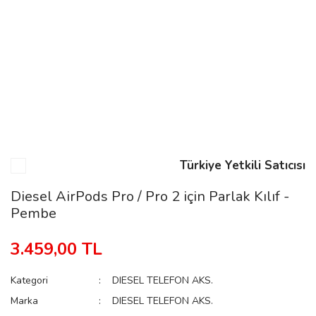
n
Rene
Türkiye Yetkili Satıcısı
rmani
n
Diesel AirPods Pro / Pro 2 için Parlak Kılıf -
Pembe
Rene
3.459,00 TL
Kategori
DIESEL TELEFON AKS.
Marka
DIESEL TELEFON AKS.