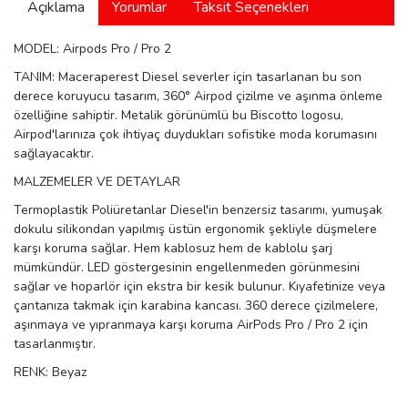
Açıklama
Yorumlar
Taksit Seçenekleri
manson
MODEL: Airpods Pro / Pro 2
TANIM: Maceraperest Diesel severler için tasarlanan bu son
 Manoir
derece koruyucu tasarım, 360° Airpod çizilme ve aşınma önleme
özelliğine sahiptir. Metalik görünümlü bu Biscotto logosu,
Airpod'larınıza çok ihtiyaç duydukları sofistike moda korumasını
sağlayacaktır.
ection
MALZEMELER VE DETAYLAR
Termoplastik Poliüretanlar Diesel'in benzersiz tasarımı, yumuşak
dokulu silikondan yapılmış üstün ergonomik şekliyle düşmelere
karşı koruma sağlar. Hem kablosuz hem de kablolu şarj
mümkündür. LED göstergesinin engellenmeden görünmesini
sağlar ve hoparlör için ekstra bir kesik bulunur. Kıyafetinize veya
r
ry
çantanıza takmak için karabina kancası. 360 derece çizilmelere,
aşınmaya ve yıpranmaya karşı koruma AirPods Pro / Pro 2 için
tasarlanmıştır.
RENK: Beyaz