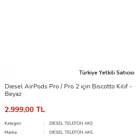
n
Rene
Türkiye Yetkili Satıcısı
rmani
n
Diesel AirPods Pro / Pro 2 için Biscotto Kılıf -
Beyaz
Rene
2.999,00 TL
Kategori
DIESEL TELEFON AKS.
Marka
DIESEL TELEFON AKS.