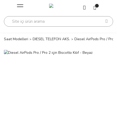
Geri Dön
Geri Dön
Saati
Saati
change
Saat Modelleri
DIESEL TELEFON AKS.
Diesel AirPods Pro / Pro 2 
lls Polo Club
n
lls Polo Club
n