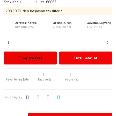
Stok Kodu
ts_60067
298,30 TL den başlayan taksitlerle!
Ücretsiz Kargo
Orijinal Ürün
Güvenli Alışveriş
Tüm Ürünlerde
%100 Orjinal
128 Bit SSL
rmani
Sepete Ekle
Hızlı Satın Al
manson
Tavsiye Et
Yorum Yaz
Ürün Paylaş :
ection