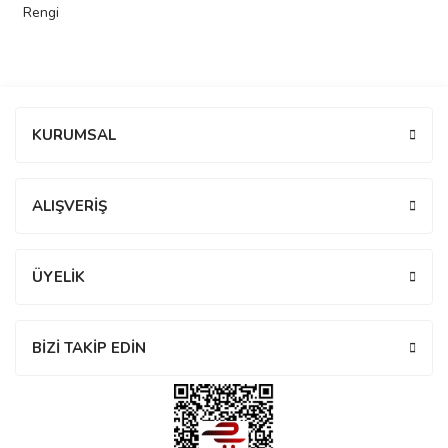
Rengi
rs
r
Bu ürüne ilk yorumu siz yapın!
KURUMSAL
rs
Yorum Yaz
ALIŞVERİŞ
nmark
ÜYELİK
e
nmark
BİZİ TAKİP EDİN
e