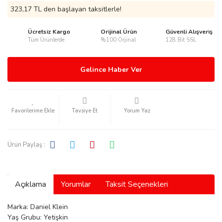
323,17 TL den başlayan taksitlerle!
Ücretsiz Kargo
Orijinal Ürün
Güvenli Alışveriş
Tüm Ürünlerde
%100 Orjinal
128 Bit SSL
rmani
Gelince Haber Ver
Tavsiye Et
Yorum Yaz
manson
Ürün Paylaş :
Açıklama
Yorumlar
Taksit Seçenekleri
ection
Marka: Daniel Klein
Yaş Grubu: Yetişkin