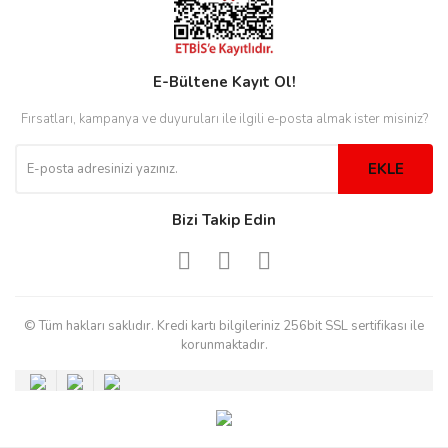
E-Bültene Kayıt Ol!
eister
Fırsatları, kampanya ve duyuruları ile ilgili e-posta almak ister misiniz?
cco
eister
EKLE
Bizi Takip Edin
cco
© Tüm hakları saklıdır. Kredi kartı bilgileriniz 256bit SSL sertifikası ile
korunmaktadır.