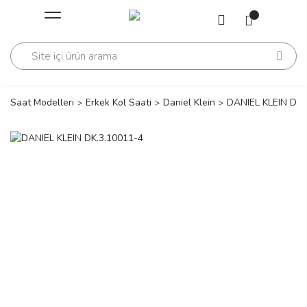
Geri Dön
Geri Dön
Saati
Saati
change
Saat Modelleri
Erkek Kol Saati
Daniel Klein
DANIEL KLEIN DK.
lls Polo Club
n
lls Polo Club
n