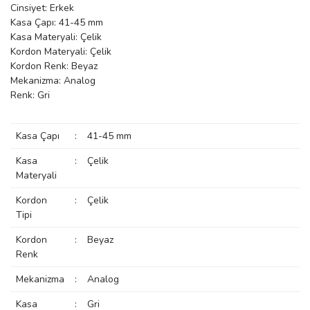
Cinsiyet: Erkek
manson
Kasa Çapı: 41-45 mm
Kasa Materyali: Çelik
Kordon Materyali: Çelik
Kordon Renk: Beyaz
 Manoir
Mekanizma: Analog
Renk: Gri
ection
Kasa Çapı
:
41-45 mm
Kasa
:
Çelik
Materyali
Kordon
:
Çelik
Tipi
r
ry
Kordon
:
Beyaz
Renk
Mekanizma
:
Analog
Kasa
:
Gri