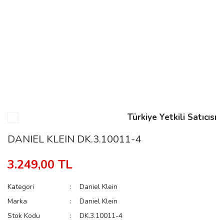
n
Rene
Türkiye Yetkili Satıcısı
rmani
n
DANIEL KLEIN DK.3.10011-4
3.249,00 TL
Rene
Kategori
Daniel Klein
Marka
Daniel Klein
Stok Kodu
DK.3.10011-4