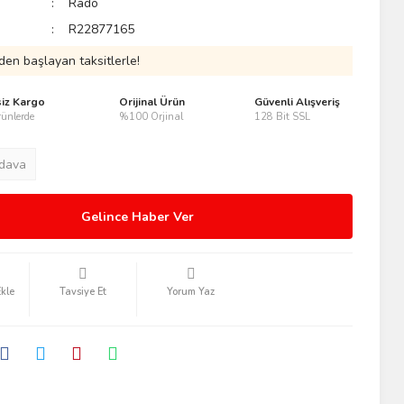
Rado
R22877165
den başlayan taksitlerle!
siz Kargo
Orijinal Ürün
Güvenli Alışveriş
ünlerde
%100 Orjinal
128 Bit SSL
dava
Gelince Haber Ver
Tavsiye Et
Yorum Yaz