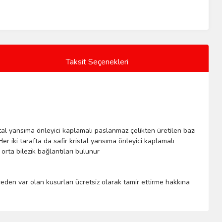
Taksit Seçenekleri
stal yansıma önleyici kaplamalı paslanmaz çelikten üretilen bazı
r iki tarafta da safir kristal yansıma önleyici kaplamalı
rta bilezik bağlantıları bulunur
nceden var olan kusurları ücretsiz olarak tamir ettirme hakkına