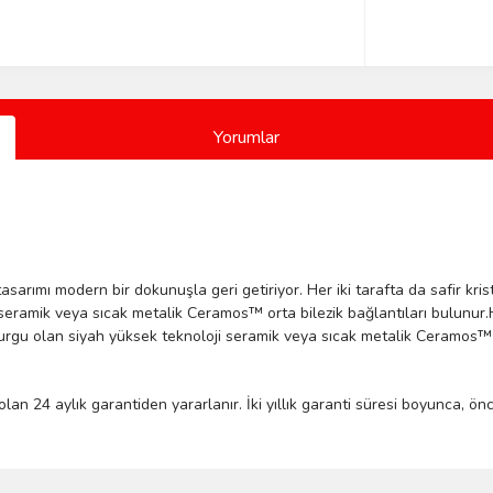
Yorumlar
sarımı modern bir dokunuşla geri getiriyor. Her iki tarafta da safir kri
eramik veya sıcak metalik Ceramos™ orta bilezik bağlantıları bulunur.He
urgu olan siyah yüksek teknoloji seramik veya sıcak metalik Ceramos™ o
olan 24 aylık garantiden yararlanır. İki yıllık garanti süresi boyunca, ö