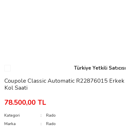
n
Rene
Türkiye Yetkili Satıcısı
rmani
n
Coupole Classic Automatic R22876015 Erkek
Kol Saati
Rene
78.500,00 TL
Kategori
Rado
Marka
Rado