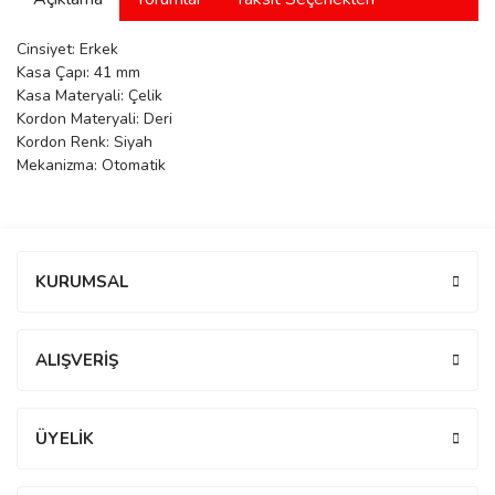
manson
Cinsiyet: Erkek
Kasa Çapı: 41 mm
Kasa Materyali: Çelik
 Manoir
Kordon Materyali: Deri
Kordon Renk: Siyah
Mekanizma: Otomatik
ection
Bu ürüne ilk yorumu siz yapın!
KURUMSAL
Yorum Yaz
r
ry
ALIŞVERİŞ
ÜYELİK