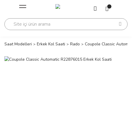
Geri Dön
Geri Dön
Saati
Saati
change
Saat Modelleri
Erkek Kol Saati
Rado
Coupole Classic Automat
lls Polo Club
n
lls Polo Club
n