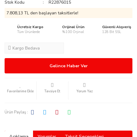
Stok Kodu
R22876015
7.808,13 TL den başlayan taksitlerle!
Ücretsiz Kargo
Orijinal Ürün
Güvenli Alışveriş
Tüm Ürünlerde
%100 Orjinal
128 Bit SSL
rmani
Kargo Bedava
Gelince Haber Ver
manson
Tavsiye Et
Yorum Yaz
Ürün Paylaş :
ection
Açıklama
Yorumlar
Taksit Seçenekleri