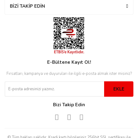
rs
r
BİZİ TAKİP EDİN
rs
E-Bültene Kayıt Ol!
nmark
Fırsatları, kampanya ve duyuruları ile ilgili e-posta almak ister misiniz?
EKLE
e
nmark
Bizi Takip Edin
e
© Tüm hakları saklıdır. Kredi kartı bilgileriniz 256bit SSL sertifikası ile