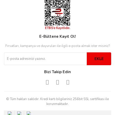
rs
r
E-Bültene Kayıt Ol!
rs
Fırsatları, kampanya ve duyuruları ile ilgili e-posta almak ister misiniz?
EKLE
nmark
Bizi Takip Edin
e
nmark
e
© Tüm hakları saklıdır. Kredi kartı bilgileriniz 256bit SSL sertifikası ile
korunmaktadır.