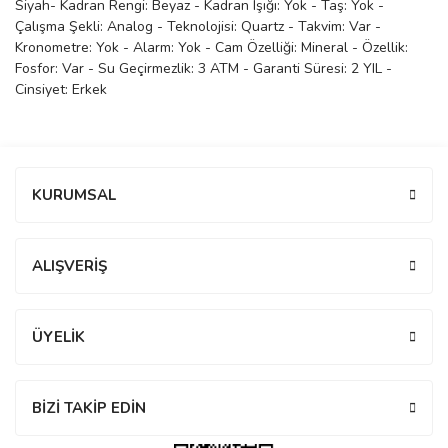
Siyah- Kadran Rengi: Beyaz - Kadran Işığı: Yok - Taş: Yok -
Çalışma Şekli: Analog - Teknolojisi: Quartz - Takvim: Var -
manson
Kronometre: Yok - Alarm: Yok - Cam Özelliği: Mineral - Özellik:
Fosfor: Var - Su Geçirmezlik: 3 ATM - Garanti Süresi: 2 YIL -
Cinsiyet: Erkek
 Manoir
Bu ürüne ilk yorumu siz yapın!
ection
KURUMSAL
Yorum Yaz
ALIŞVERİŞ
r
ry
ÜYELİK
BİZİ TAKİP EDİN