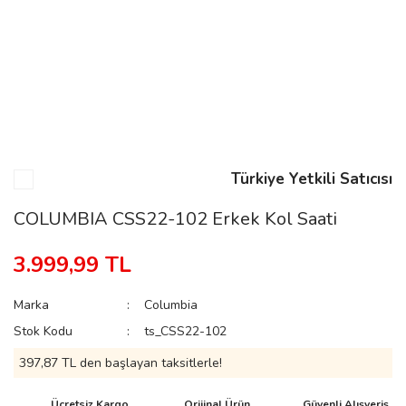
n
Rene
Türkiye Yetkili Satıcısı
COLUMBIA CSS22-102 Erkek Kol Saati
rmani
n
3.999,99 TL
Marka
Columbia
Rene
Stok Kodu
ts_CSS22-102
397,87 TL den başlayan taksitlerle!
Ücretsiz Kargo
Orijinal Ürün
Güvenli Alışveriş