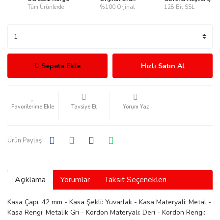
Tüm Ürünlerde
%100 Orjinal
128 Bit SSL
rmani
Sepete Ekle
Hızlı Satın Al
Tavsiye Et
Yorum Yaz
manson
Ürün Paylaş :
Açıklama
Yorumlar
Taksit Seçenekleri
ection
Kasa Çapı: 42 mm - Kasa Şekli: Yuvarlak - Kasa Materyali: Metal -
Kasa Rengi: Metalik Gri - Kordon Materyali: Deri - Kordon Rengi: