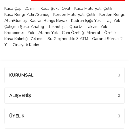
manson
Kasa Çapı: 21 mm - Kasa Şekli: Oval - Kasa Materyali: Çelik -
Kasa Rengi: Altın/Gümüş - Kordon Materyali: Çelik - Kordon Rengi:
Altın/Gümüş- Kadran Rengi: Beyaz - Kadran Işığı: Yok - Taş: Yok -
Çalışma Şekli: Analog - Teknolojisi: Quartz - Takvim: Yok -
 Manoir
Kronometre: Yok - Alarm: Yok - Cam Özelliği: Mineral - Özellik:
Kasa Kalınlığı: 7.4 mm - Su Geçirmezlik: 3 ATM - Garanti Süresi: 2
Yıl - Cinsiyet: Kadın
ection
Bu ürüne ilk yorumu siz yapın!
KURUMSAL
Yorum Yaz
r
ry
ALIŞVERİŞ
ÜYELİK