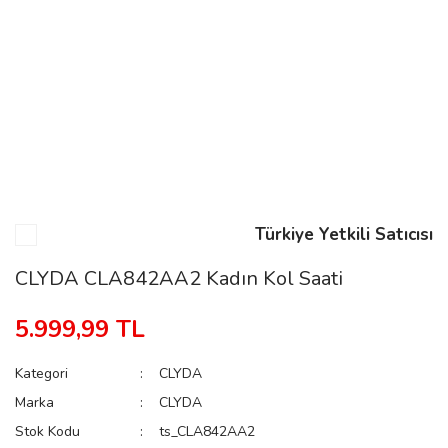
n
Rene
Türkiye Yetkili Satıcısı
rmani
n
CLYDA CLA842AA2 Kadın Kol Saati
5.999,99 TL
Rene
Kategori
CLYDA
Marka
CLYDA
Stok Kodu
ts_CLA842AA2