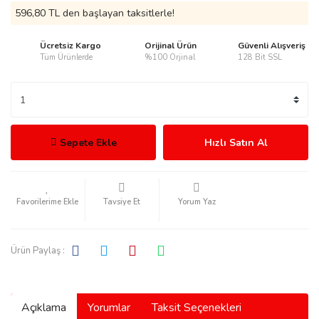
596,80 TL den başlayan taksitlerle!
Ücretsiz Kargo
Orijinal Ürün
Güvenli Alışveriş
Tüm Ürünlerde
%100 Orjinal
128 Bit SSL
rmani
Sepete Ekle
Hızlı Satın Al
manson
Tavsiye Et
Yorum Yaz
Ürün Paylaş :
ection
Açıklama
Yorumlar
Taksit Seçenekleri