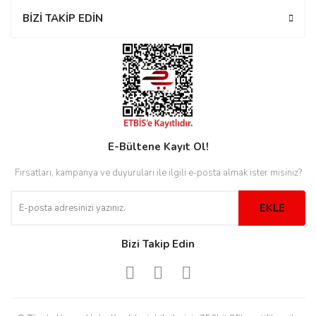
rs
r
BİZİ TAKİP EDİN
rs
E-Bültene Kayıt Ol!
nmark
Fırsatları, kampanya ve duyuruları ile ilgili e-posta almak ister misiniz?
EKLE
e
nmark
Bizi Takip Edin
e