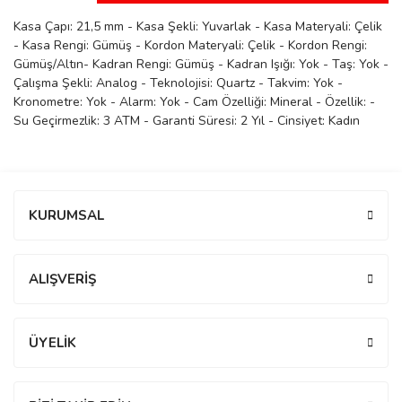
manson
Kasa Çapı: 21,5 mm - Kasa Şekli: Yuvarlak - Kasa Materyali: Çelik
- Kasa Rengi: Gümüş - Kordon Materyali: Çelik - Kordon Rengi:
Gümüş/Altın- Kadran Rengi: Gümüş - Kadran Işığı: Yok - Taş: Yok -
Çalışma Şekli: Analog - Teknolojisi: Quartz - Takvim: Yok -
 Manoir
Kronometre: Yok - Alarm: Yok - Cam Özelliği: Mineral - Özellik: -
Su Geçirmezlik: 3 ATM - Garanti Süresi: 2 Yıl - Cinsiyet: Kadın
ection
Bu ürüne ilk yorumu siz yapın!
KURUMSAL
Yorum Yaz
ALIŞVERİŞ
r
ry
ÜYELİK