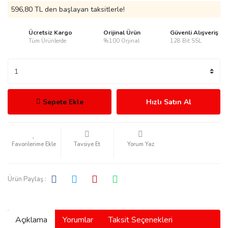
596,80 TL den başlayan taksitlerle!
Ücretsiz Kargo
Orijinal Ürün
Güvenli Alışveriş
Tüm Ürünlerde
%100 Orjinal
128 Bit SSL
rmani
Sepete Ekle
Hızlı Satın Al
manson
Tavsiye Et
Yorum Yaz
Ürün Paylaş :
ection
Açıklama
Yorumlar
Taksit Seçenekleri