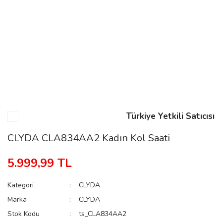
n
Rene
Türkiye Yetkili Satıcısı
rmani
n
CLYDA CLA834AA2 Kadın Kol Saati
5.999,99 TL
Rene
Kategori
CLYDA
Marka
CLYDA
Stok Kodu
ts_CLA834AA2