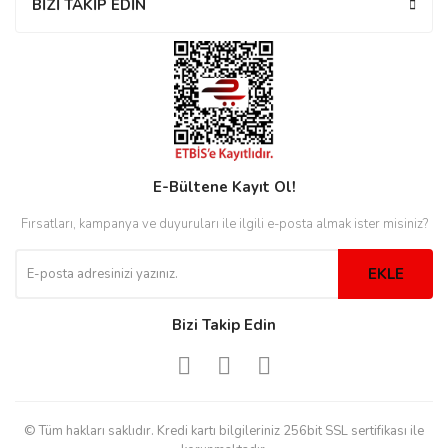
BİZİ TAKİP EDİN
rs
r
rs
E-Bültene Kayıt Ol!
Fırsatları, kampanya ve duyuruları ile ilgili e-posta almak ister misiniz?
nmark
EKLE
e
nmark
Bizi Takip Edin
e
© Tüm hakları saklıdır. Kredi kartı bilgileriniz 256bit SSL sertifikası ile