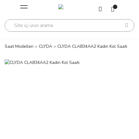
Geri Dön
Geri Dön
Saati
Saati
change
Saat Modelleri
CLYDA
CLYDA CLA834AA2 Kadın Kol Saati
lls Polo Club
n
lls Polo Club
n