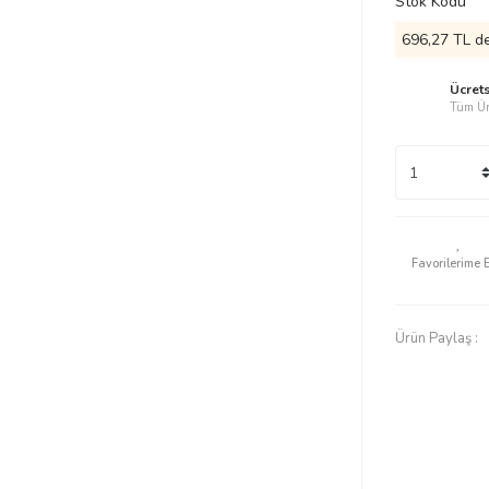
Stok Kodu
696,27 TL de
Ücret
Tüm Ür
Ürün Paylaş :