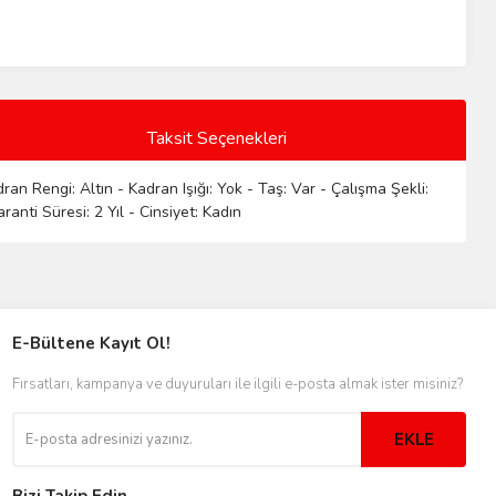
Taksit Seçenekleri
an Rengi: Altın - Kadran Işığı: Yok - Taş: Var - Çalışma Şekli:
anti Süresi: 2 Yıl - Cinsiyet: Kadın
E-Bültene Kayıt Ol!
Fırsatları, kampanya ve duyuruları ile ilgili e-posta almak ister misiniz?
EKLE
Bizi Takip Edin