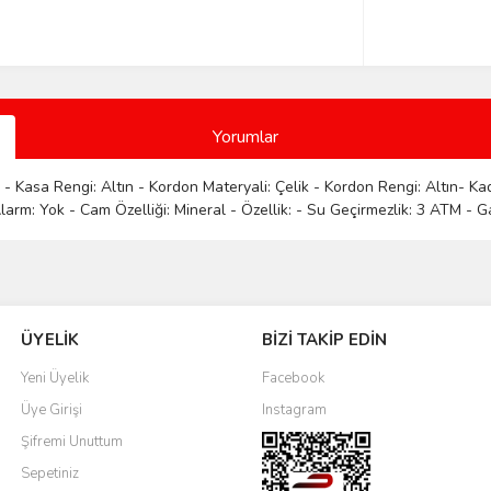
Yorumlar
- Kasa Rengi: Altın - Kordon Materyali: Çelik - Kordon Rengi: Altın- Kadr
arm: Yok - Cam Özelliği: Mineral - Özellik: - Su Geçirmezlik: 3 ATM - Gar
Bu ürüne ilk yorumu siz yapın!
ÜYELİK
BİZİ TAKİP EDİN
Yorum Yaz
Yeni Üyelik
Facebook
Üye Girişi
Instagram
Şifremi Unuttum
Sepetiniz