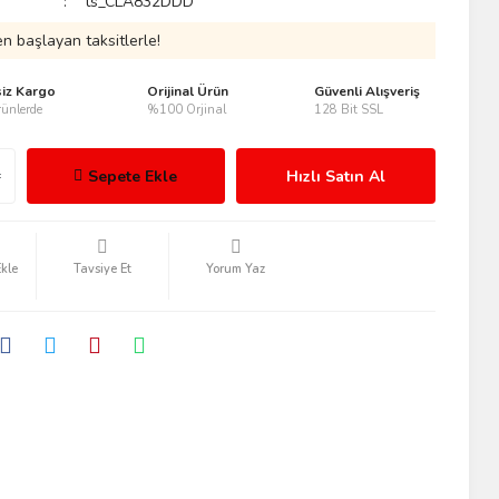
ts_CLA832DDD
n başlayan taksitlerle!
siz Kargo
Orijinal Ürün
Güvenli Alışveriş
ünlerde
%100 Orjinal
128 Bit SSL
Sepete Ekle
Hızlı Satın Al
Tavsiye Et
Yorum Yaz