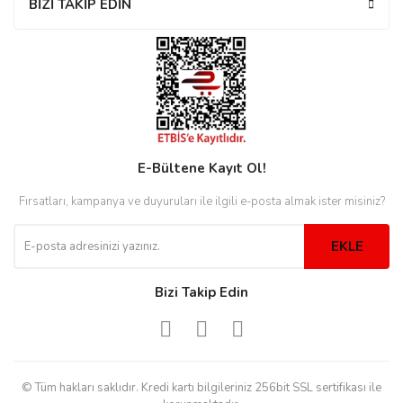
BİZİ TAKİP EDİN
rs
r
rs
E-Bültene Kayıt Ol!
Fırsatları, kampanya ve duyuruları ile ilgili e-posta almak ister misiniz?
nmark
EKLE
e
nmark
Bizi Takip Edin
e
© Tüm hakları saklıdır. Kredi kartı bilgileriniz 256bit SSL sertifikası ile