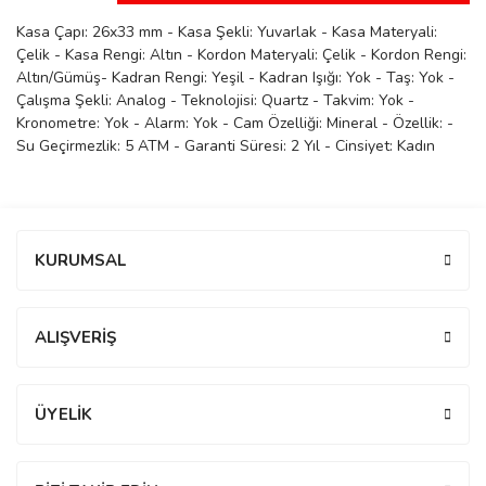
manson
Kasa Çapı: 26x33 mm - Kasa Şekli: Yuvarlak - Kasa Materyali:
Çelik - Kasa Rengi: Altın - Kordon Materyali: Çelik - Kordon Rengi:
Altın/Gümüş- Kadran Rengi: Yeşil - Kadran Işığı: Yok - Taş: Yok -
Çalışma Şekli: Analog - Teknolojisi: Quartz - Takvim: Yok -
 Manoir
Kronometre: Yok - Alarm: Yok - Cam Özelliği: Mineral - Özellik: -
Su Geçirmezlik: 5 ATM - Garanti Süresi: 2 Yıl - Cinsiyet: Kadın
ection
Bu ürüne ilk yorumu siz yapın!
KURUMSAL
Yorum Yaz
ALIŞVERİŞ
r
ry
ÜYELİK