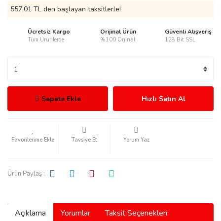
557,01 TL den başlayan taksitlerle!
Ücretsiz Kargo
Orijinal Ürün
Güvenli Alışveriş
Tüm Ürünlerde
%100 Orjinal
128 Bit SSL
rmani
Sepete Ekle
Hızlı Satın Al
manson
Tavsiye Et
Yorum Yaz
Ürün Paylaş :
ection
Açıklama
Yorumlar
Taksit Seçenekleri