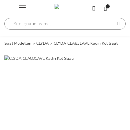
Geri Dön
Geri Dön
Saati
Saati
change
Saat Modelleri
CLYDA
CLYDA CLA831AVL Kadın Kol Saati
lls Polo Club
n
lls Polo Club
n