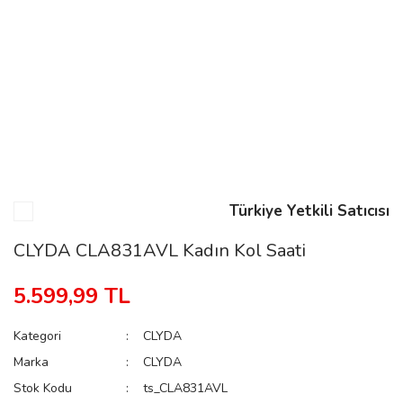
n
Rene
Türkiye Yetkili Satıcısı
rmani
n
CLYDA CLA831AVL Kadın Kol Saati
5.599,99 TL
Rene
Kategori
CLYDA
Marka
CLYDA
Stok Kodu
ts_CLA831AVL