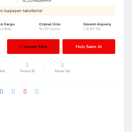
ts_CLA828AAA
n başlayan taksitlerle!
siz Kargo
Orijinal Ürün
Güvenli Alışveriş
ünlerde
%100 Orjinal
128 Bit SSL
Sepete Ekle
Hızlı Satın Al
Tavsiye Et
Yorum Yaz