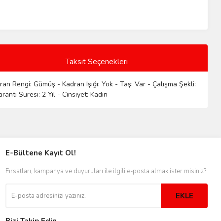
Taksit Seçenekleri
an Rengi: Gümüş - Kadran Işığı: Yok - Taş: Var - Çalışma Şekli:
anti Süresi: 2 Yıl - Cinsiyet: Kadın
E-Bültene Kayıt Ol!
Fırsatları, kampanya ve duyuruları ile ilgili e-posta almak ister misiniz?
EKLE
Bizi Takip Edin