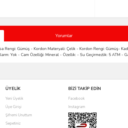
Yorumlar
asa Rengi: Gümüş - Kordon Materyali: Çelik - Kordon Rengi: Gümüş- Kadr
arm: Yok - Cam Özelliği: Mineral - Özellik: - Su Geçirmezlik: 5 ATM - Gar
Bu ürüne ilk yorumu siz yapın!
ÜYELİK
BİZİ TAKİP EDİN
Yorum Yaz
Yeni Üyelik
Facebook
Üye Girişi
Instagram
Şifremi Unuttum
Sepetiniz