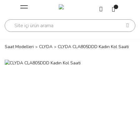
Geri Dön
Geri Dön
Saati
Saati
change
Saat Modelleri
CLYDA
CLYDA CLA805DDD Kadın Kol Saati
lls Polo Club
n
lls Polo Club
n