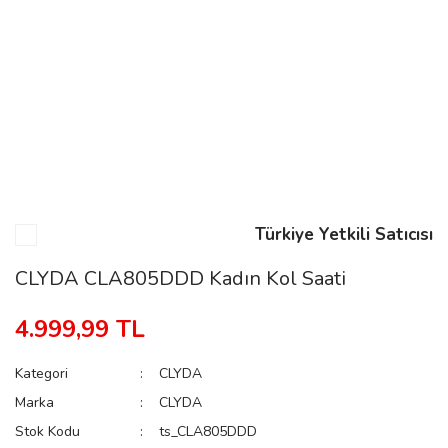
n
Rene
Türkiye Yetkili Satıcısı
rmani
n
CLYDA CLA805DDD Kadın Kol Saati
4.999,99 TL
Rene
Kategori
CLYDA
Marka
CLYDA
Stok Kodu
ts_CLA805DDD