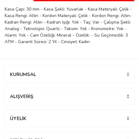
manson
Kasa Çapı: 30 mm - Kasa Şekli: Yuvarlak - Kasa Materyali: Çelik -
Kasa Rengi: Altın - Kordon Materyali: Çelik - Kordon Rengi: Altın-
Kadran Rengi: Altın - Kadran Işığı: Yok - Taş: Var - Çalışma Şekli:
Analog - Teknolojisi: Quartz - Takvim: Yok - Kronometre: Yok -
 Manoir
Alarm: Yok - Cam Özelliği: Mineral - Özellik: - Su Geçirmezlik: 3
ATM - Garanti Süresi: 2 Yıl - Cinsiyet: Kadın
ection
Bu ürüne ilk yorumu siz yapın!
KURUMSAL
Yorum Yaz
ALIŞVERİŞ
r
ry
ÜYELİK