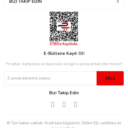
BİZİ TAKİP EDİN
rs
r
rs
E-Bültene Kayıt Ol!
Fırsatları, kampanya ve duyuruları ile ilgili e-posta almak ister misiniz?
nmark
EKLE
e
nmark
Bizi Takip Edin
e
© Tüm hakları saklıdır. Kredi kartı bilgileriniz 256bit SSL sertifikası ile