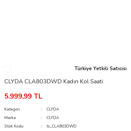
n
Rene
Türkiye Yetkili Satıcısı
rmani
n
CLYDA CLA803DWD Kadın Kol Saati
5.999,99 TL
Rene
Kategori
CLYDA
Marka
CLYDA
Stok Kodu
ts_CLA803DWD