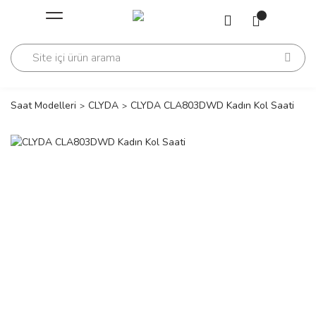
Geri Dön
Geri Dön
Saati
Saati
change
Saat Modelleri
CLYDA
CLYDA CLA803DWD Kadın Kol Saati
lls Polo Club
n
lls Polo Club
n