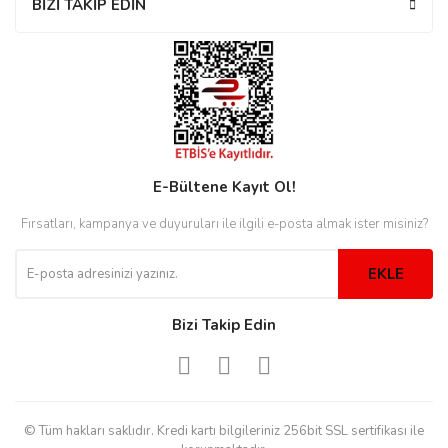
BİZİ TAKİP EDİN
rs
r
rs
E-Bültene Kayıt Ol!
Fırsatları, kampanya ve duyuruları ile ilgili e-posta almak ister misiniz?
nmark
EKLE
e
nmark
Bizi Takip Edin
e
© Tüm hakları saklıdır. Kredi kartı bilgileriniz 256bit SSL sertifikası ile