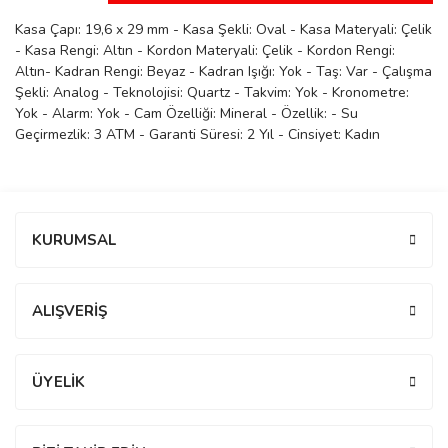
manson
Kasa Çapı: 19,6 x 29 mm - Kasa Şekli: Oval - Kasa Materyali: Çelik
- Kasa Rengi: Altın - Kordon Materyali: Çelik - Kordon Rengi:
Altın- Kadran Rengi: Beyaz - Kadran Işığı: Yok - Taş: Var - Çalışma
Şekli: Analog - Teknolojisi: Quartz - Takvim: Yok - Kronometre:
 Manoir
Yok - Alarm: Yok - Cam Özelliği: Mineral - Özellik: - Su
Geçirmezlik: 3 ATM - Garanti Süresi: 2 Yıl - Cinsiyet: Kadın
ection
Bu ürüne ilk yorumu siz yapın!
KURUMSAL
Yorum Yaz
ALIŞVERİŞ
r
ry
ÜYELİK