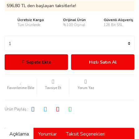
596,80 TL den başlayan taksitlerle!
Ücretsiz Kargo
Orijinal Ürün
Güvenli Alışveriş
Tüm Ürünlerde
%100 Orjinal
128 Bit SSL
rmani
Sepete Ekle
Hızlı Satın Al
manson
Tavsiye Et
Yorum Yaz
Ürün Paylaş :
ection
Açıklama
Yorumlar
Taksit Seçenekleri