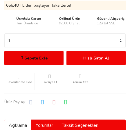
656,48 TL den başlayan taksitlerle!
Ücretsiz Kargo
Orijinal Ürün
Güvenli Alışveriş
Tüm Ürünlerde
%100 Orjinal
128 Bit SSL
rmani
Sepete Ekle
Hızlı Satın Al
manson
Tavsiye Et
Yorum Yaz
Ürün Paylaş :
ection
Açıklama
Yorumlar
Taksit Seçenekleri