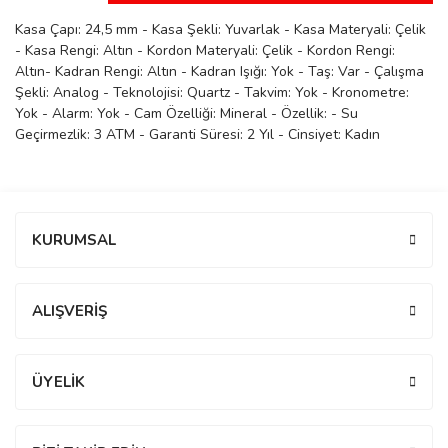
manson
Kasa Çapı: 24,5 mm - Kasa Şekli: Yuvarlak - Kasa Materyali: Çelik
- Kasa Rengi: Altın - Kordon Materyali: Çelik - Kordon Rengi:
Altın- Kadran Rengi: Altın - Kadran Işığı: Yok - Taş: Var - Çalışma
Şekli: Analog - Teknolojisi: Quartz - Takvim: Yok - Kronometre:
 Manoir
Yok - Alarm: Yok - Cam Özelliği: Mineral - Özellik: - Su
Geçirmezlik: 3 ATM - Garanti Süresi: 2 Yıl - Cinsiyet: Kadın
ection
Bu ürüne ilk yorumu siz yapın!
KURUMSAL
Yorum Yaz
ALIŞVERİŞ
r
ry
ÜYELİK