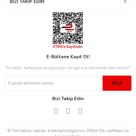
BİZİ TAKİP EDİN
rs
r
rs
E-Bültene Kayıt Ol!
Fırsatları, kampanya ve duyuruları ile ilgili e-posta almak ister misiniz?
nmark
EKLE
e
nmark
Bizi Takip Edin
e
© Tüm hakları saklıdır. Kredi kartı bilgileriniz 256bit SSL sertifikası ile