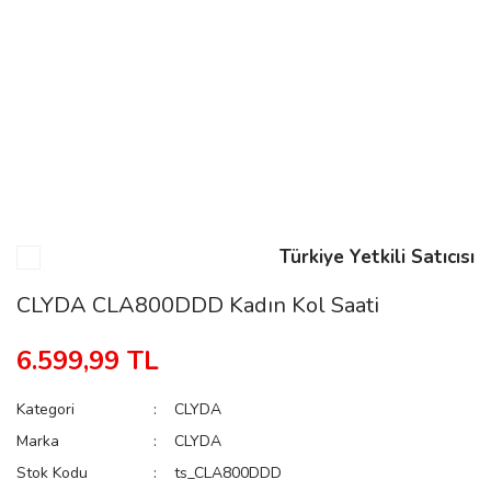
n
Rene
Türkiye Yetkili Satıcısı
rmani
n
CLYDA CLA800DDD Kadın Kol Saati
6.599,99 TL
Rene
Kategori
CLYDA
Marka
CLYDA
Stok Kodu
ts_CLA800DDD