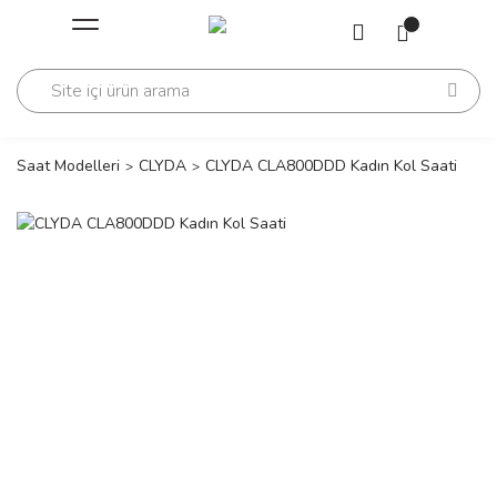
Geri Dön
Geri Dön
Saati
Saati
change
Saat Modelleri
CLYDA
CLYDA CLA800DDD Kadın Kol Saati
lls Polo Club
n
lls Polo Club
n