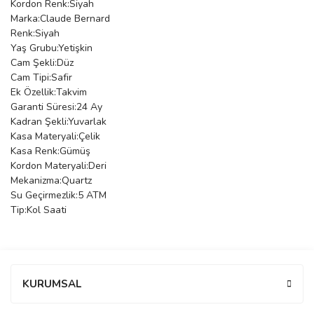
Kordon Renk:Siyah
Marka:Claude Bernard
manson
Renk:Siyah
Yaş Grubu:Yetişkin
Cam Şekli:Düz
 Manoir
Cam Tipi:Safir
Ek Özellik:Takvim
Garanti Süresi:24 Ay
Kadran Şekli:Yuvarlak
ection
Kasa Materyali:Çelik
Kasa Renk:Gümüş
Kordon Materyali:Deri
Mekanizma:Quartz
Su Geçirmezlik:5 ATM
Tip:Kol Saati
r
ry
Bu ürüne ilk yorumu siz yapın!
KURUMSAL
Yorum Yaz