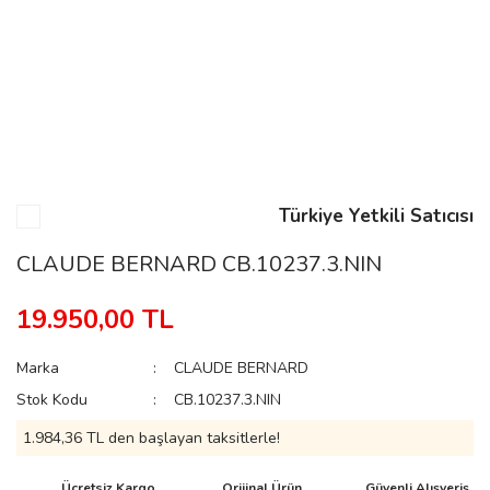
n
Rene
Türkiye Yetkili Satıcısı
CLAUDE BERNARD CB.10237.3.NIN
rmani
n
19.950,00 TL
Marka
CLAUDE BERNARD
Rene
Stok Kodu
CB.10237.3.NIN
1.984,36 TL den başlayan taksitlerle!
Ücretsiz Kargo
Orijinal Ürün
Güvenli Alışveriş