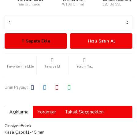
Tüm Ürünlerde
%100 Orjinal
128 Bit SSL
rmani
Sepete Ekle
Hızlı Satın Al
Tavsiye Et
Yorum Yaz
manson
Ürün Paylaş :
Açıklama
Yorumlar
Taksit Seçenekleri
ection
Cinsiyet:Erkek
Kasa Çapı:41-45 mm