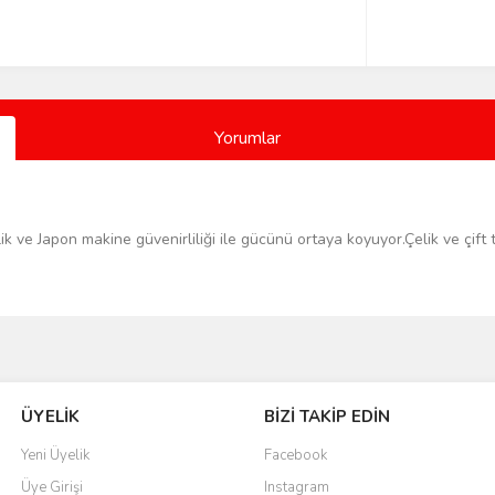
Yorumlar
ilik ve Japon makine güvenirliliği ile gücünü ortaya koyuyor.Çelik ve çift 
Bu ürüne ilk yorumu siz yapın!
ÜYELİK
BİZİ TAKİP EDİN
Yorum Yaz
Yeni Üyelik
Facebook
Üye Girişi
Instagram