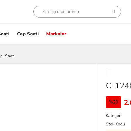
aati
Cep Saati
Markalar
ol Saati
CL124G
2.
%20
Kategori
Stok Kodu