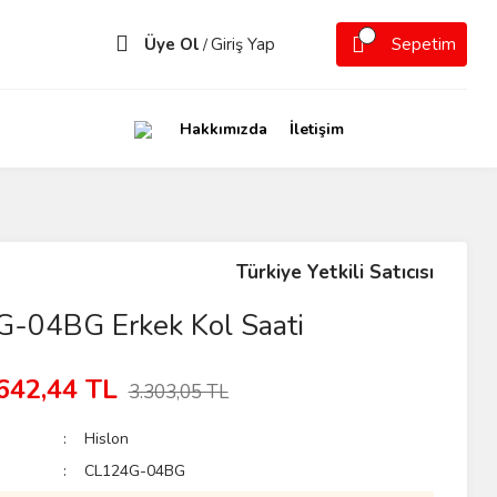
Üye Ol
Giriş Yap
Sepetim
/
Hakkımızda
İletişim
Türkiye Yetkili Satıcısı
-04BG Erkek Kol Saati
642,44 TL
3.303,05 TL
Hislon
CL124G-04BG