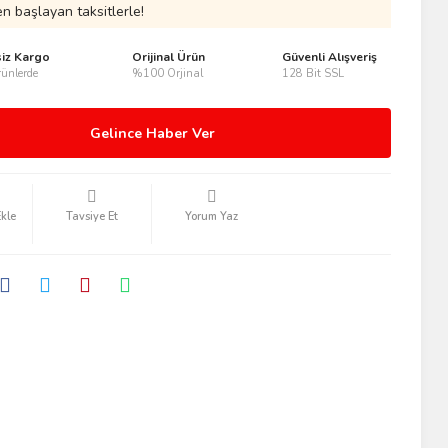
n başlayan taksitlerle!
siz Kargo
Orijinal Ürün
Güvenli Alışveriş
ünlerde
%100 Orjinal
128 Bit SSL
Gelince Haber Ver
Tavsiye Et
Yorum Yaz