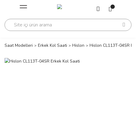
Geri Dön
Geri Dön
Saati
Saati
change
Saat Modelleri
Erkek Kol Saati
Hislon
Hislon CL113T-04SR Erk
lls Polo Club
n
lls Polo Club
n