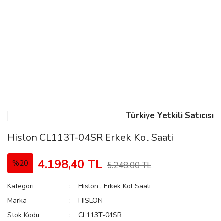
n
Rene
Türkiye Yetkili Satıcısı
rmani
n
Hislon CL113T-04SR Erkek Kol Saati
4.198,40 TL
%20
5.248,00 TL
Rene
Kategori
Hislon
,
Erkek Kol Saati
Marka
HISLON
Stok Kodu
CL113T-04SR