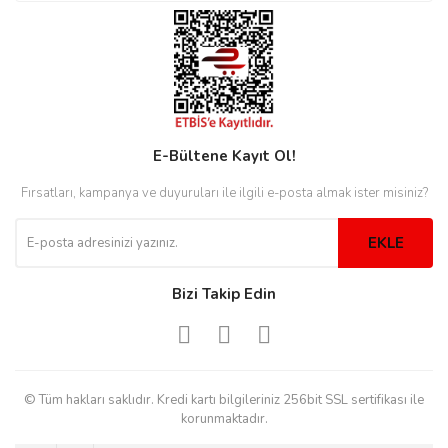
rs
r
E-Bültene Kayıt Ol!
rs
Fırsatları, kampanya ve duyuruları ile ilgili e-posta almak ister misiniz?
nmark
EKLE
Bizi Takip Edin
e
nmark
e
© Tüm hakları saklıdır. Kredi kartı bilgileriniz 256bit SSL sertifikası ile
korunmaktadır.