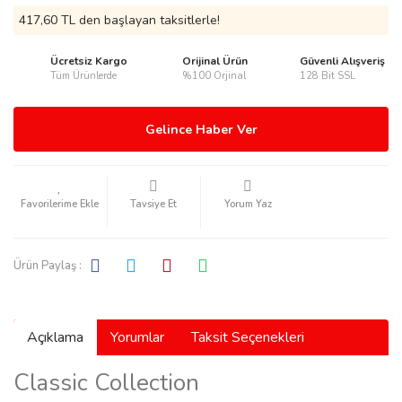
417,60 TL den başlayan taksitlerle!
Ücretsiz Kargo
Orijinal Ürün
Güvenli Alışveriş
Tüm Ürünlerde
%100 Orjinal
128 Bit SSL
rmani
Gelince Haber Ver
Tavsiye Et
Yorum Yaz
manson
Ürün Paylaş :
Açıklama
Yorumlar
Taksit Seçenekleri
ection
Classic Collection