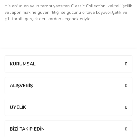
Hislon'un en yalın tarzını yansıtan Classic Collection, kaliteli işçilik
manson
ve Japon makine güvenirliliği ile gücünü ortaya koyuyor.Çelik ve
çift taraflı gerçek deri kordon seçenekleriyle...
 Manoir
ection
Bu ürüne ilk yorumu siz yapın!
KURUMSAL
Yorum Yaz
ALIŞVERİŞ
r
ry
ÜYELİK
BİZİ TAKİP EDİN