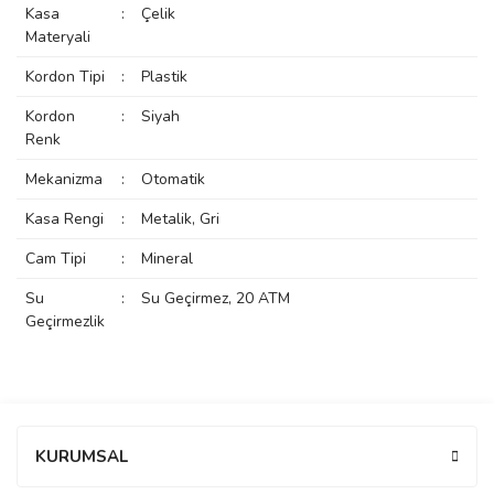
Kasa
:
Çelik
rs
r
Materyali
Kordon Tipi
:
Plastik
Kordon
:
Siyah
Renk
Mekanizma
:
Otomatik
rs
Kasa Rengi
:
Metalik, Gri
Cam Tipi
:
Mineral
nmark
Su
:
Su Geçirmez, 20 ATM
Geçirmezlik
e
nmark
e
Bu ürüne ilk yorumu siz yapın!
KURUMSAL