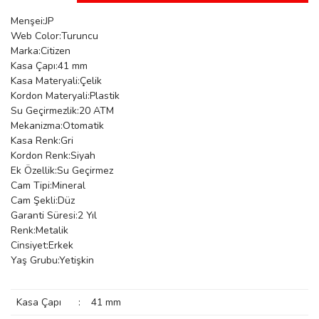
manson
Menşei:JP
Web Color:Turuncu
Marka:Citizen
Kasa Çapı:41 mm
 Manoir
Kasa Materyali:Çelik
Kordon Materyali:Plastik
Su Geçirmezlik:20 ATM
ection
Mekanizma:Otomatik
Kasa Renk:Gri
Kordon Renk:Siyah
Ek Özellik:Su Geçirmez
Cam Tipi:Mineral
Cam Şekli:Düz
Garanti Süresi:2 Yıl
r
ry
Renk:Metalik
Cinsiyet:Erkek
Yaş Grubu:Yetişkin
Kasa Çapı
:
41 mm