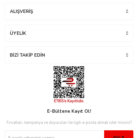
Yorum Yaz
ALIŞVERİŞ
eister
ÜYELİK
cco
eister
BİZİ TAKİP EDİN
cco
E-Bültene Kayıt Ol!
Fırsatları, kampanya ve duyuruları ile ilgili e-posta almak ister misiniz?