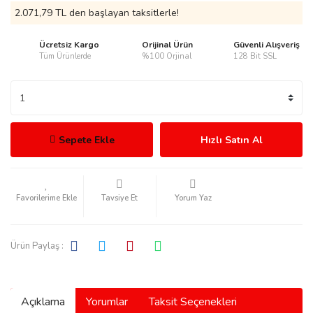
2.071,79 TL den başlayan taksitlerle!
Ücretsiz Kargo
Orijinal Ürün
Güvenli Alışveriş
Tüm Ürünlerde
%100 Orjinal
128 Bit SSL
rmani
Sepete Ekle
Hızlı Satın Al
manson
Tavsiye Et
Yorum Yaz
Ürün Paylaş :
ection
Açıklama
Yorumlar
Taksit Seçenekleri