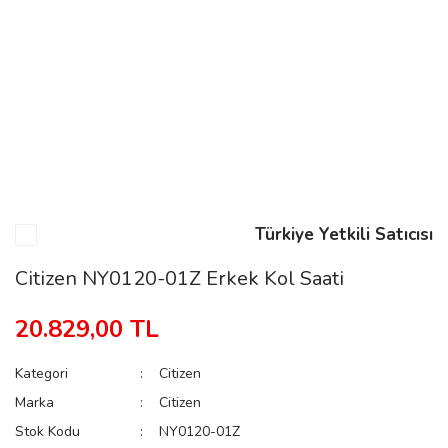
n
Rene
Türkiye Yetkili Satıcısı
rmani
n
Citizen NY0120-01Z Erkek Kol Saati
20.829,00 TL
Rene
Kategori
Citizen
Marka
Citizen
Stok Kodu
NY0120-01Z