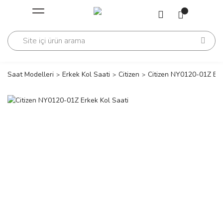
Geri Dön
Geri Dön
Saati
Saati
change
Saat Modelleri
Erkek Kol Saati
Citizen
Citizen NY0120-01Z Erk
lls Polo Club
n
lls Polo Club
n