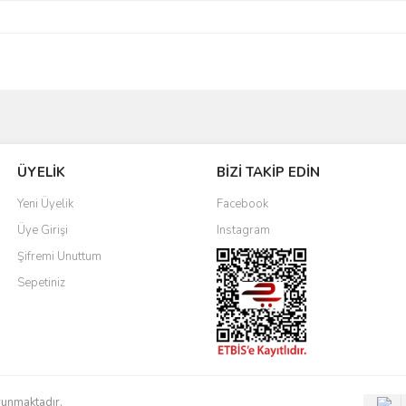
Bu ürüne ilk yorumu siz yapın!
ÜYELİK
BİZİ TAKİP EDİN
Yorum Yaz
Yeni Üyelik
Facebook
Üye Girişi
Instagram
Şifremi Unuttum
Sepetiniz
orunmaktadır.