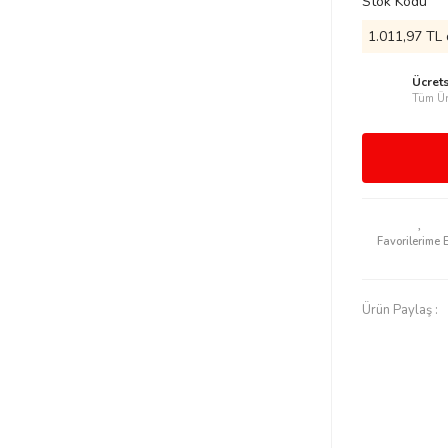
Stok Kodu
1.011,97 TL 
Ücret
Tüm Ür
Ürün Paylaş :