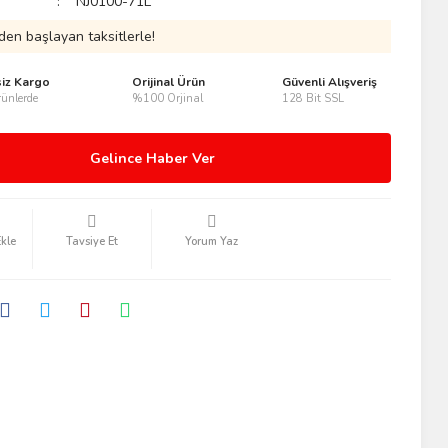
NJ0100-71L
den başlayan taksitlerle!
siz Kargo
Orijinal Ürün
Güvenli Alışveriş
ünlerde
%100 Orjinal
128 Bit SSL
Gelince Haber Ver
Tavsiye Et
Yorum Yaz