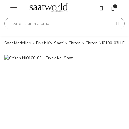
Geri Dön
Geri Dön
Saati
Saati
change
Saat Modelleri
Erkek Kol Saati
Citizen
Citizen NJ0100-03H Erk
lls Polo Club
n
lls Polo Club
n