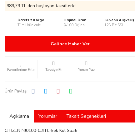
989,79 TL den başlayan taksitlerle!
Ücretsiz Kargo
Orijinal Ürün
Güvenli Alışveriş
Tüm Ürünlerde
%100 Orjinal
128 Bit SSL
rmani
Gelince Haber Ver
Tavsiye Et
Yorum Yaz
manson
Ürün Paylaş :
Açıklama
Yorumlar
Taksit Seçenekleri
ection
CITIZEN NJ0100-03H Erkek Kol Saati