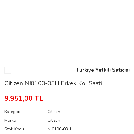
n
Rene
Türkiye Yetkili Satıcısı
rmani
n
Citizen NJ0100-03H Erkek Kol Saati
9.951,00 TL
Rene
Kategori
Citizen
Marka
Citizen
Stok Kodu
NJ0100-03H