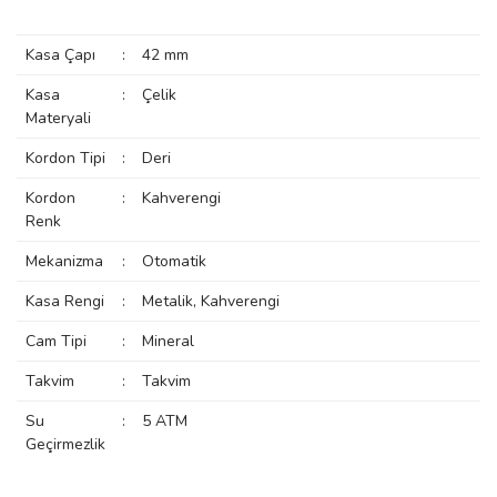
manson
Kasa Çapı
:
42 mm
Kasa
:
Çelik
 Manoir
Materyali
Kordon Tipi
:
Deri
ection
Kordon
:
Kahverengi
Renk
Mekanizma
:
Otomatik
Kasa Rengi
:
Metalik, Kahverengi
Cam Tipi
:
Mineral
r
ry
Takvim
:
Takvim
Su
:
5 ATM
Geçirmezlik