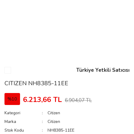
n
Rene
Türkiye Yetkili Satıcısı
rmani
n
CITIZEN NH8385-11EE
6.213,66 TL
%10
6.904,07 TL
Rene
Kategori
Citizen
Marka
Citizen
Stok Kodu
NH8385-11EE