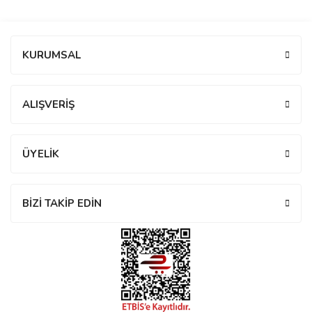
manson
Bu ürüne ilk yorumu siz yapın!
KURUMSAL
 Manoir
Yorum Yaz
ALIŞVERİŞ
ection
ÜYELİK
BİZİ TAKİP EDİN
r
ry