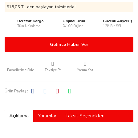
618,05 TL den başlayan taksitlerle!
Ücretsiz Kargo
Orijinal Ürün
Güvenli Alışveriş
Tüm Ürünlerde
%100 Orjinal
128 Bit SSL
rmani
Gelince Haber Ver
Tavsiye Et
Yorum Yaz
manson
Ürün Paylaş :
Açıklama
Yorumlar
Taksit Seçenekleri
ection