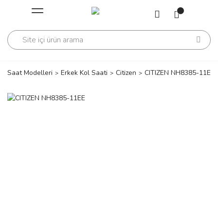
Geri Dön
Geri Dön
Saati
Saati
change
Saat Modelleri
Erkek Kol Saati
Citizen
CITIZEN NH8385-11EE
lls Polo Club
n
lls Polo Club
n