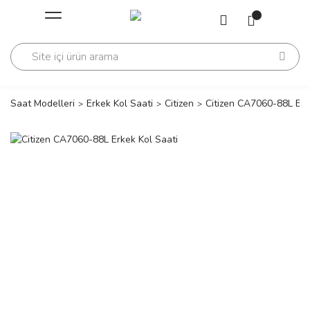
Geri Dön
Geri Dön
Saati
Saati
change
Saat Modelleri
Erkek Kol Saati
Citizen
Citizen CA7060-88L Erk
lls Polo Club
n
lls Polo Club
n