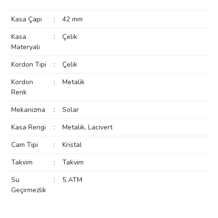
rs
r
Kasa Çapı
:
42 mm
Kasa
:
Çelik
Materyali
Kordon Tipi
:
Çelik
rs
Kordon
:
Metalik
Renk
Mekanizma
:
Solar
nmark
Kasa Rengi
:
Metalik, Lacivert
Cam Tipi
:
Kristal
e
nmark
Takvim
:
Takvim
Su
:
5 ATM
e
Geçirmezlik