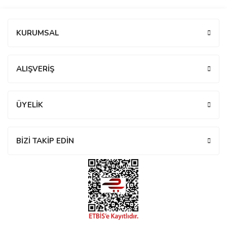
Bu ürüne ilk yorumu siz yapın!
KURUMSAL
eister
Yorum Yaz
ALIŞVERİŞ
cco
eister
ÜYELİK
cco
BİZİ TAKİP EDİN