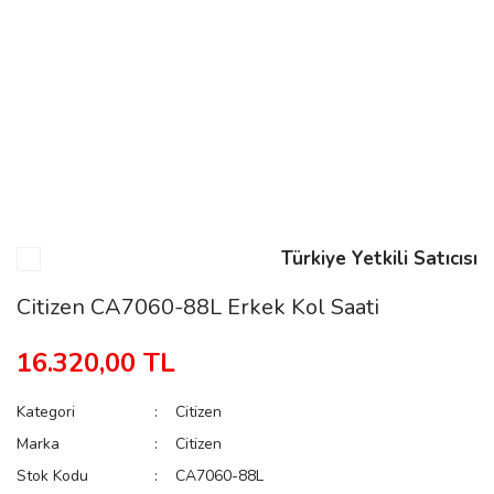
n
Rene
Türkiye Yetkili Satıcısı
rmani
n
Citizen CA7060-88L Erkek Kol Saati
16.320,00 TL
Rene
Kategori
Citizen
Marka
Citizen
Stok Kodu
CA7060-88L