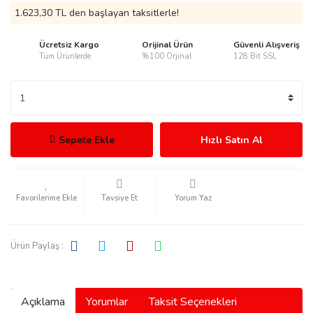
1.623,30 TL den başlayan taksitlerle!
Ücretsiz Kargo
Orijinal Ürün
Güvenli Alışveriş
Tüm Ürünlerde
%100 Orjinal
128 Bit SSL
rmani
Sepete Ekle
Hızlı Satın Al
manson
Tavsiye Et
Yorum Yaz
Ürün Paylaş :
ection
Açıklama
Yorumlar
Taksit Seçenekleri