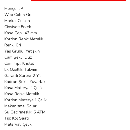
manson
Menşei: JP
Web Color: Gri
Marka: Citizen
Cinsiyet: Erkek
 Manoir
Kasa Çapı: 42 mm
Kordon Renk: Metalik
Renk: Gri
ection
Yaş Grubu: Yetişkin
Cam Şekli: Düz
Cam Tipi: Kristal
Ek Özellik: Takvim
Garanti Süresi: 2 Yıl
Kadran Şekli: Yuvarlak
Kasa Materyali: Çelik
r
ry
Kasa Renk: Metalik
Kordon Materyali: Çelik
Mekanizma: Solar
Su Geçirmezlik: 5 ATM
Tip: Kol Saati
Materyal: Çelik