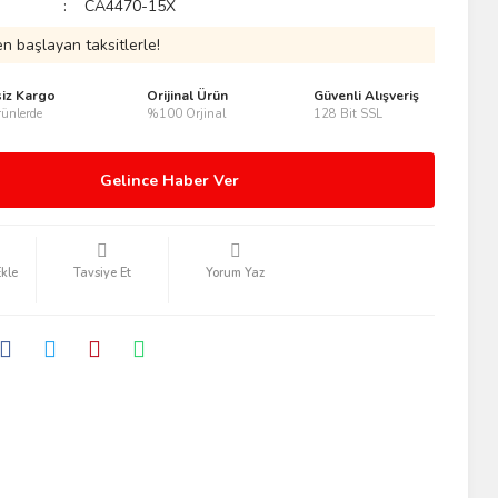
CA4470-15X
n başlayan taksitlerle!
siz Kargo
Orijinal Ürün
Güvenli Alışveriş
ünlerde
%100 Orjinal
128 Bit SSL
Gelince Haber Ver
Tavsiye Et
Yorum Yaz