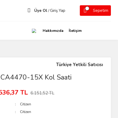
Üye Ol
Giriş Yap
Sepetim
/
Hakkımızda
İletişim
Türkiye Yetkili Satıcısı
n CA4470-15X Kol Saati
536,37 TL
6.151,52 TL
Citizen
Citizen