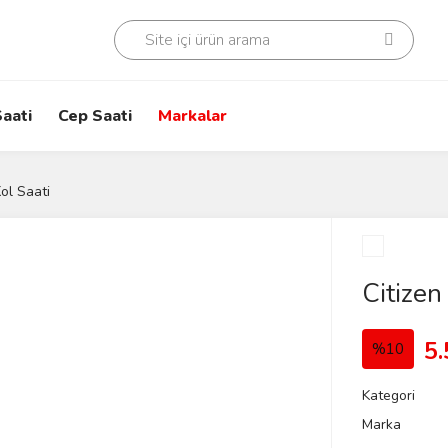
aati
Cep Saati
Markalar
ol Saati
Citize
5.
%10
Kategori
Marka