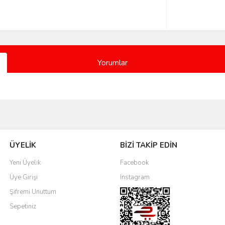
Yorumlar
Bu ürüne ilk yorumu siz yapın!
ÜYELİK
BİZİ TAKİP EDİN
Yorum Yaz
Yeni Üyelik
Facebook
Üye Girişi
Instagram
Şifremi Unuttum
Sepetiniz