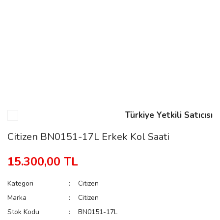
n
Rene
Türkiye Yetkili Satıcısı
rmani
n
Citizen BN0151-17L Erkek Kol Saati
15.300,00 TL
Rene
Kategori
Citizen
Marka
Citizen
Stok Kodu
BN0151-17L