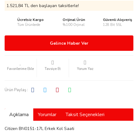
1.521,84 TL den başlayan taksitlerle!
Ücretsiz Kargo
Orijinal Ürün
Güvenli Alışveriş
Tüm Ürünlerde
%100 Orjinal
128 Bit SSL
rmani
Gelince Haber Ver
Tavsiye Et
Yorum Yaz
manson
Ürün Paylaş :
Açıklama
Yorumlar
Taksit Seçenekleri
ection
Citizen BN0151-17L Erkek Kol Saati