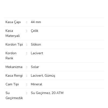
manson
Kasa Çapı
:
44 mm
 Manoir
Kasa
:
Çelik
Materyali
ection
Kordon Tipi
:
Silikon
Kordon
:
Lacivert
Renk
Mekanizma
:
Solar
Kasa Rengi
:
Lacivert, Gümüş
r
ry
Cam Tipi
:
Mineral
Su
:
Su Geçirmez, 20 ATM
Geçirmezlik