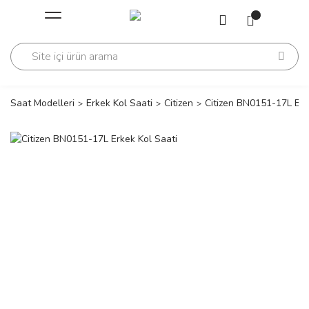
Geri Dön
Geri Dön
Saati
Saati
change
Saat Modelleri
Erkek Kol Saati
Citizen
Citizen BN0151-17L Erk
lls Polo Club
n
lls Polo Club
n