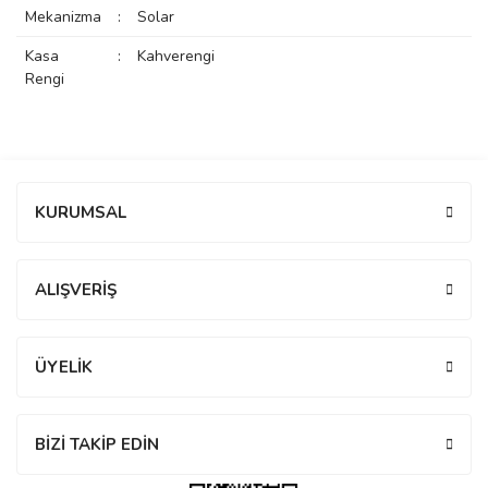
Mekanizma
:
Solar
rs
r
Kasa
:
Kahverengi
Rengi
rs
Bu ürüne ilk yorumu siz yapın!
KURUMSAL
Yorum Yaz
nmark
ALIŞVERİŞ
e
nmark
ÜYELİK
e
BİZİ TAKİP EDİN