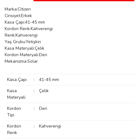
manson
Marka:Citizen
Cinsiyet:Erkek
Kasa Çapı:41-45 mm
Kordon Renk:Kahverengi
 Manoir
Renk:Kahverengi
Yaş Grubu:Yetişkin
Kasa Materyali:Çelik
ection
Kordon Materyali:Deri
Mekanizma:Solar
Kasa Çapı
:
41-45 mm
Kasa
:
Çelik
Materyali
r
ry
Kordon
:
Deri
Tipi
Kordon
:
Kahverengi
Renk