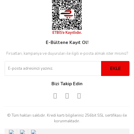
eister
E-Bültene Kayıt Ol!
cco
eister
Fırsatları, kampanya ve duyuruları ile ilgili e-posta almak ister misiniz?
cco
EKLE
Bizi Takip Edin
© Tüm hakları saklıdır. Kredi kartı bilgileriniz 256bit SSL sertifikası ile
korunmaktadır.