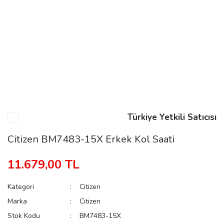
n
Rene
Türkiye Yetkili Satıcısı
rmani
n
Citizen BM7483-15X Erkek Kol Saati
11.679,00 TL
Rene
Kategori
Citizen
Marka
Citizen
Stok Kodu
BM7483-15X