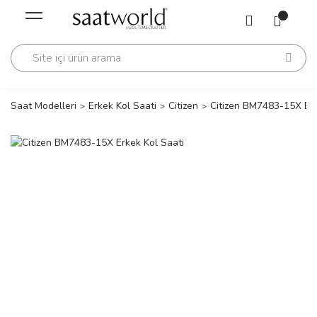
Geri Dön
Geri Dön
Saati
Saati
change
Saat Modelleri
Erkek Kol Saati
Citizen
Citizen BM7483-15X Erk
lls Polo Club
n
lls Polo Club
n