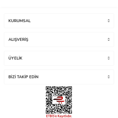
manson
Bu ürüne ilk yorumu siz yapın!
KURUMSAL
 Manoir
Yorum Yaz
ALIŞVERİŞ
ection
ÜYELİK
BİZİ TAKİP EDİN
r
ry