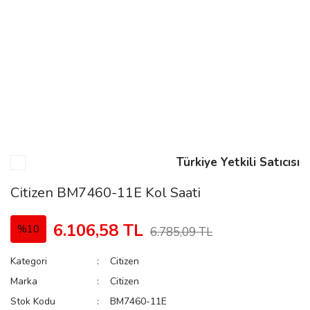
n
Rene
Türkiye Yetkili Satıcısı
rmani
n
Citizen BM7460-11E Kol Saati
6.106,58 TL
%10
6.785,09 TL
Rene
Kategori
Citizen
Marka
Citizen
Stok Kodu
BM7460-11E