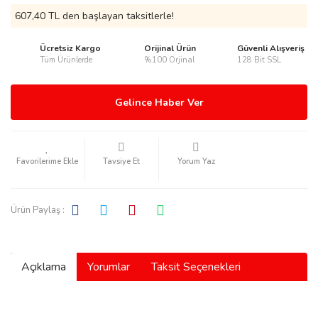
607,40 TL den başlayan taksitlerle!
Ücretsiz Kargo
Orijinal Ürün
Güvenli Alışveriş
Tüm Ürünlerde
%100 Orjinal
128 Bit SSL
rmani
Gelince Haber Ver
Tavsiye Et
Yorum Yaz
manson
Ürün Paylaş :
Açıklama
Yorumlar
Taksit Seçenekleri
ection