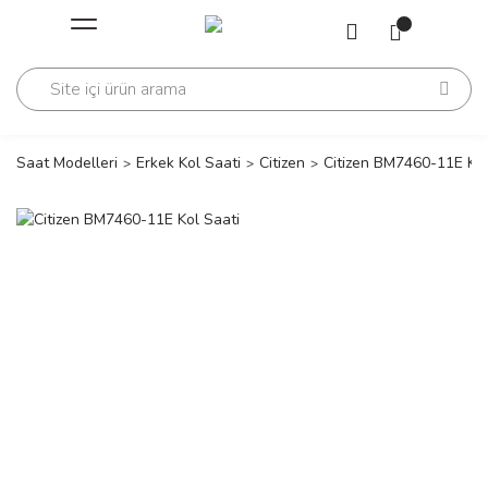
Geri Dön
Geri Dön
Saati
Saati
change
Saat Modelleri
Erkek Kol Saati
Citizen
Citizen BM7460-11E Kol
lls Polo Club
n
lls Polo Club
n