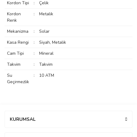
Kordon Tipi
:
Çelik
rs
r
Kordon
:
Metalik
Renk
Mekanizma
:
Solar
Kasa Rengi
:
Siyah, Metalik
rs
Cam Tipi
:
Mineral
Takvim
:
Takvim
nmark
Su
:
10 ATM
Geçirmezlik
e
nmark
Bu ürüne ilk yorumu siz yapın!
e
KURUMSAL
Yorum Yaz