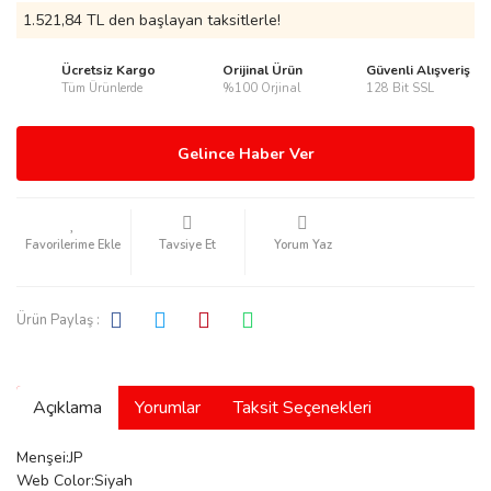
1.521,84 TL den başlayan taksitlerle!
Ücretsiz Kargo
Orijinal Ürün
Güvenli Alışveriş
Tüm Ürünlerde
%100 Orjinal
128 Bit SSL
rmani
Gelince Haber Ver
Tavsiye Et
Yorum Yaz
manson
Ürün Paylaş :
Açıklama
Yorumlar
Taksit Seçenekleri
ection
Menşei:JP
Web Color:Siyah