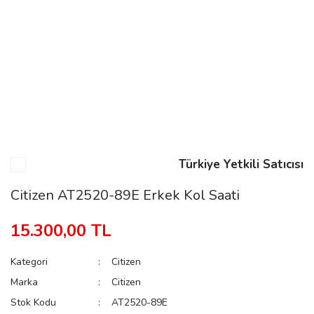
n
Rene
Türkiye Yetkili Satıcısı
rmani
n
Citizen AT2520-89E Erkek Kol Saati
15.300,00 TL
Rene
Kategori
Citizen
Marka
Citizen
Stok Kodu
AT2520-89E