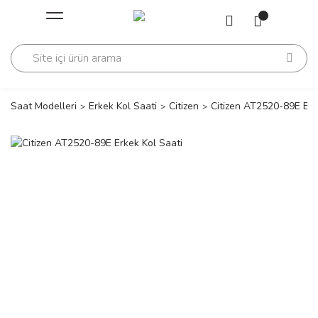
Geri Dön
Geri Dön
Saati
Saati
change
Saat Modelleri
Erkek Kol Saati
Citizen
Citizen AT2520-89E Erk
lls Polo Club
n
lls Polo Club
n