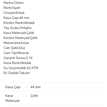
Marka:Citizen
manson
Renk:Siyah
Cinsiyet:Erkek
Kasa Çapı:44 mm
Kordon Renk:Metalik
 Manoir
Yaş Grubu:Yetişkin
Kasa Materyali:Çelik
Kordon Materyali:Çelik
ection
Mekanizma:Solar
Cam Şekli:Düz
Cam Tipi:Mineral
Garanti Süresi:2 Yıl
Kasa Renk:Metalik
Su Geçirmezlik:10 ATM
Ek Özellik:Takvim
r
ry
Kasa Çapı
:
44 mm
Kasa
:
Çelik
Materyali