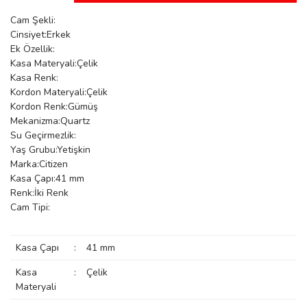
manson
Cam Şekli:
Cinsiyet:Erkek
Ek Özellik:
Kasa Materyali:Çelik
 Manoir
Kasa Renk:
Kordon Materyali:Çelik
Kordon Renk:Gümüş
ection
Mekanizma:Quartz
Su Geçirmezlik:
Yaş Grubu:Yetişkin
Marka:Citizen
Kasa Çapı:41 mm
Renk:İki Renk
Cam Tipi:
r
ry
Kasa Çapı
:
41 mm
Kasa
:
Çelik
Materyali