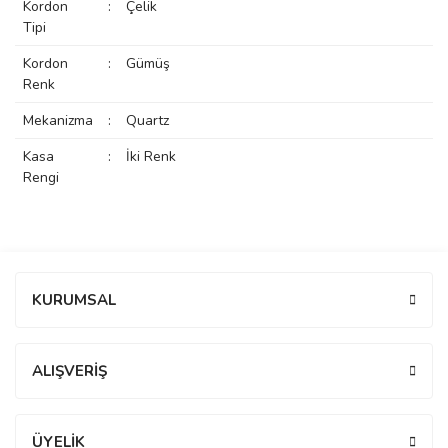
Kordon
:
Çelik
rs
r
Tipi
Kordon
:
Gümüş
Renk
Mekanizma
:
Quartz
Kasa
:
İki Renk
rs
Rengi
nmark
Bu ürüne ilk yorumu siz yapın!
KURUMSAL
e
nmark
Yorum Yaz
ALIŞVERİŞ
e
ÜYELİK