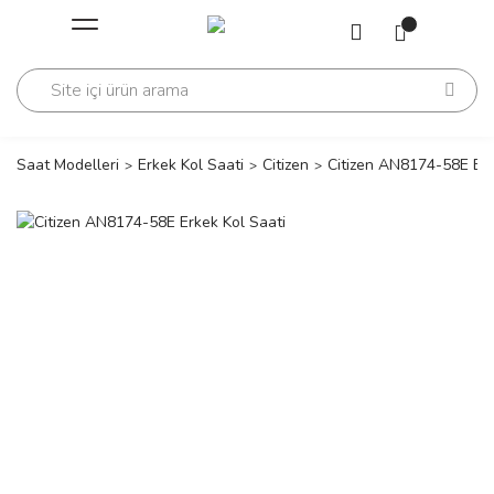
Geri Dön
Geri Dön
Saati
Saati
change
Saat Modelleri
Erkek Kol Saati
Citizen
Citizen AN8174-58E Erk
lls Polo Club
n
lls Polo Club
n