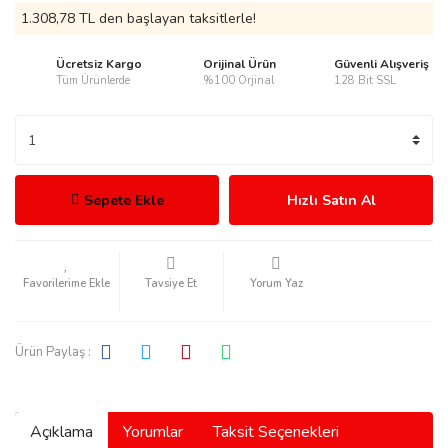
1.308,78 TL den başlayan taksitlerle!
Ücretsiz Kargo
Orijinal Ürün
Güvenli Alışveriş
Tüm Ürünlerde
%100 Orjinal
128 Bit SSL
rmani
Sepete Ekle
Hızlı Satın Al
manson
Tavsiye Et
Yorum Yaz
Ürün Paylaş :
ection
Açıklama
Yorumlar
Taksit Seçenekleri