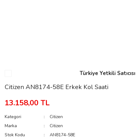
n
Rene
Türkiye Yetkili Satıcısı
rmani
n
Citizen AN8174-58E Erkek Kol Saati
13.158,00 TL
Rene
Kategori
Citizen
Marka
Citizen
Stok Kodu
AN8174-58E