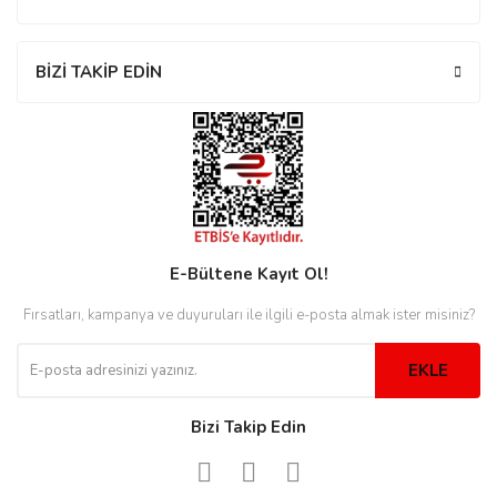
BİZİ TAKİP EDİN
eister
cco
eister
cco
E-Bültene Kayıt Ol!
Fırsatları, kampanya ve duyuruları ile ilgili e-posta almak ister misiniz?
EKLE
Bizi Takip Edin