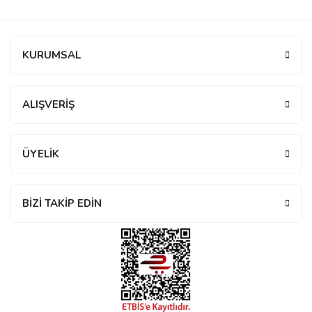
manson
Bu ürüne ilk yorumu siz yapın!
KURUMSAL
 Manoir
Yorum Yaz
ALIŞVERİŞ
ection
ÜYELİK
BİZİ TAKİP EDİN
r
ry