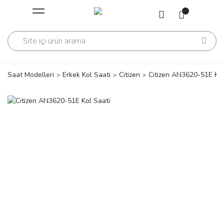
Geri Dön
Geri Dön
Saati
Saati
change
Saat Modelleri
Erkek Kol Saati
Citizen
Citizen AN3620-51E Kol
lls Polo Club
n
lls Polo Club
n