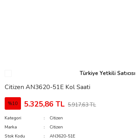
n
Rene
Türkiye Yetkili Satıcısı
rmani
n
Citizen AN3620-51E Kol Saati
5.325,86 TL
%10
5.917,63 TL
Rene
Kategori
Citizen
Marka
Citizen
Stok Kodu
AN3620-51E