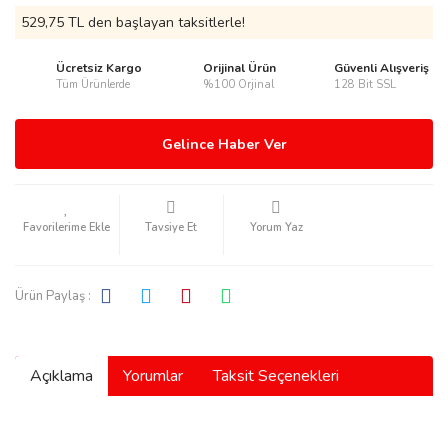
529,75 TL den başlayan taksitlerle!
Ücretsiz Kargo
Orijinal Ürün
Güvenli Alışveriş
Tüm Ürünlerde
%100 Orjinal
128 Bit SSL
rmani
Gelince Haber Ver
Tavsiye Et
Yorum Yaz
manson
Ürün Paylaş :
Açıklama
Yorumlar
Taksit Seçenekleri
ection