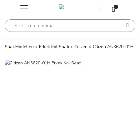
Geri Dön
Geri Dön
Saati
Saati
change
Saat Modelleri
Erkek Kol Saati
Citizen
Citizen AN3620-01H Erk
lls Polo Club
n
lls Polo Club
n