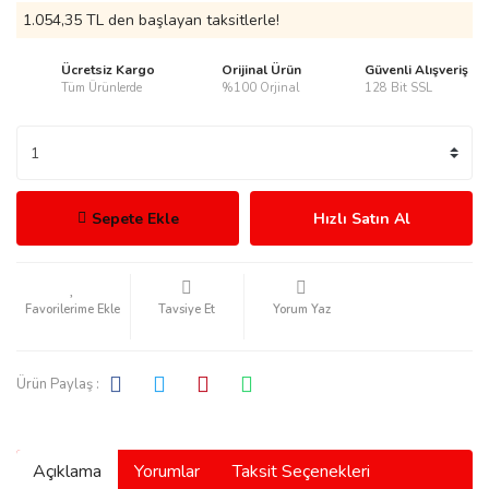
1.054,35 TL den başlayan taksitlerle!
Ücretsiz Kargo
Orijinal Ürün
Güvenli Alışveriş
Tüm Ürünlerde
%100 Orjinal
128 Bit SSL
rmani
Sepete Ekle
Hızlı Satın Al
manson
Tavsiye Et
Yorum Yaz
Ürün Paylaş :
ection
Açıklama
Yorumlar
Taksit Seçenekleri