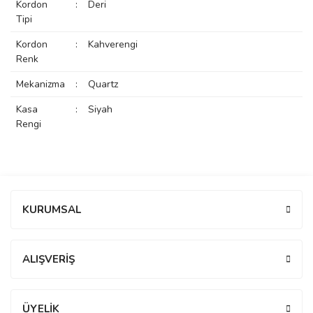
Kordon
:
Deri
rs
r
Tipi
Kordon
:
Kahverengi
Renk
Mekanizma
:
Quartz
Kasa
:
Siyah
rs
Rengi
nmark
Bu ürüne ilk yorumu siz yapın!
KURUMSAL
e
nmark
Yorum Yaz
ALIŞVERİŞ
e
ÜYELİK