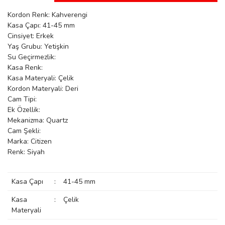
manson
Kordon Renk: Kahverengi
Kasa Çapı: 41-45 mm
Cinsiyet: Erkek
Yaş Grubu: Yetişkin
 Manoir
Su Geçirmezlik:
Kasa Renk:
Kasa Materyali: Çelik
ection
Kordon Materyali: Deri
Cam Tipi:
Ek Özellik:
Mekanizma: Quartz
Cam Şekli:
Marka: Citizen
Renk: Siyah
r
ry
Kasa Çapı
:
41-45 mm
Kasa
:
Çelik
Materyali