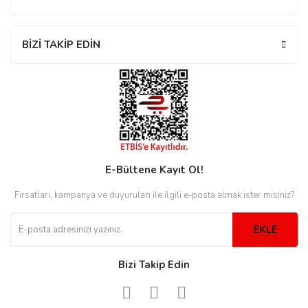
BİZİ TAKİP EDİN
eister
cco
eister
cco
E-Bültene Kayıt Ol!
Fırsatları, kampanya ve duyuruları ile ilgili e-posta almak ister misiniz?
EKLE
Bizi Takip Edin