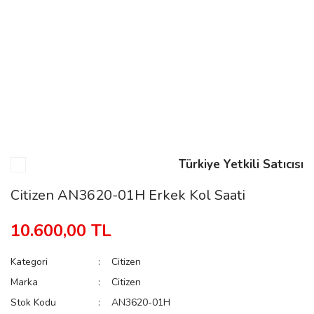
n
Rene
Türkiye Yetkili Satıcısı
rmani
n
Citizen AN3620-01H Erkek Kol Saati
10.600,00 TL
Rene
Kategori
Citizen
Marka
Citizen
Stok Kodu
AN3620-01H