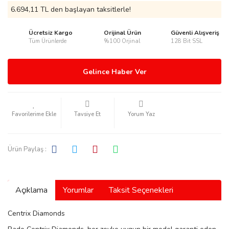
6.694,11 TL den başlayan taksitlerle!
Ücretsiz Kargo
Orijinal Ürün
Güvenli Alışveriş
Tüm Ürünlerde
%100 Orjinal
128 Bit SSL
rmani
Gelince Haber Ver
Tavsiye Et
Yorum Yaz
manson
Ürün Paylaş :
Açıklama
Yorumlar
Taksit Seçenekleri
ection
Centrix Diamonds