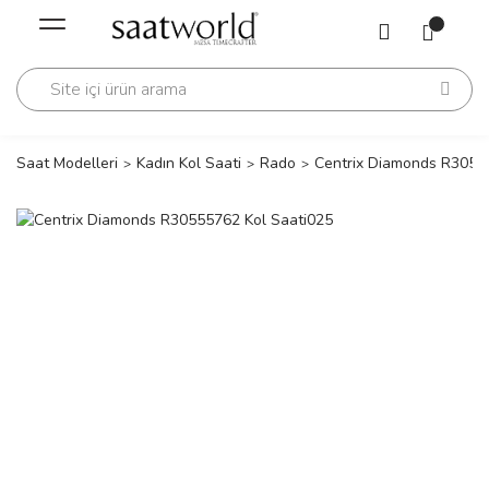
Geri Dön
Geri Dön
Saati
Saati
change
Saat Modelleri
Kadın Kol Saati
Rado
Centrix Diamonds R3055
lls Polo Club
n
lls Polo Club
n