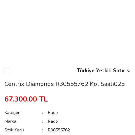
n
Rene
Türkiye Yetkili Satıcısı
rmani
n
Centrix Diamonds R30555762 Kol Saati025
67.300,00 TL
Rene
Kategori
Rado
Marka
Rado
Stok Kodu
R30555762