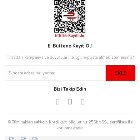
rs
r
E-Bültene Kayıt Ol!
rs
Fırsatları, kampanya ve duyuruları ile ilgili e-posta almak ister misiniz?
EKLE
nmark
Bizi Takip Edin
e
nmark
e
© Tüm hakları saklıdır. Kredi kartı bilgileriniz 256bit SSL sertifikası ile
korunmaktadır.