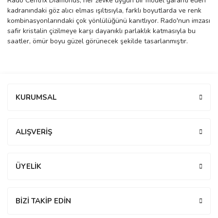
Rado Centrix Diamonds, her zevke uygun bir model garanti eden
kadranındaki göz alıcı elmas ışıltısıyla, farklı boyutlarda ve renk
manson
kombinasyonlarındaki çok yönlülüğünü kanıtlıyor. Rado'nun imzası
safir kristalin çizilmeye karşı dayanıklı parlaklık katmasıyla bu
saatler, ömür boyu güzel görünecek şekilde tasarlanmıştır.
 Manoir
ection
Bu ürüne ilk yorumu siz yapın!
KURUMSAL
Yorum Yaz
ALIŞVERİŞ
r
ry
ÜYELİK
BİZİ TAKİP EDİN